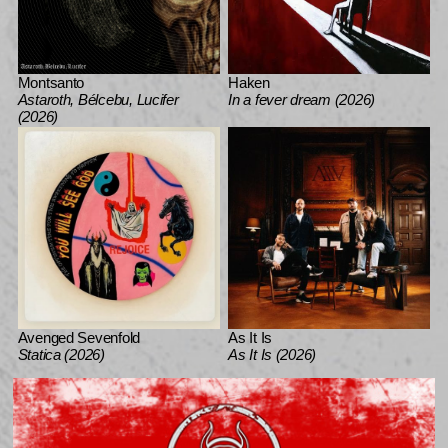
Montsanto
Haken
Astaroth, Bélcebu, Lucifer
In a fever dream (2026)
(2026)
Avenged Sevenfold
As It Is
Statica (2026)
As It Is (2026)