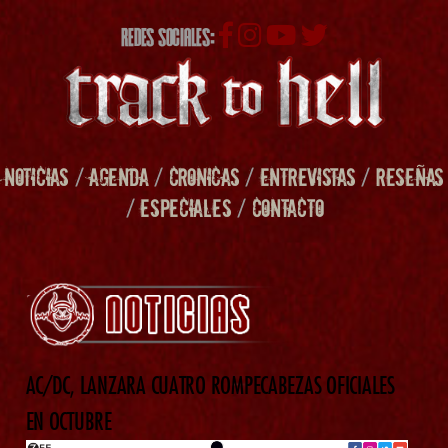
REDES SOCIALES:
NOTICIAS
/
AGENDA
/
CRONICAS
/
ENTREVISTAS
/
RESEÑAS
/
ESPECIALES
/
CONTACTO
AC/DC, LANZARA CUATRO ROMPECABEZAS OFICIALES
EN OCTUBRE