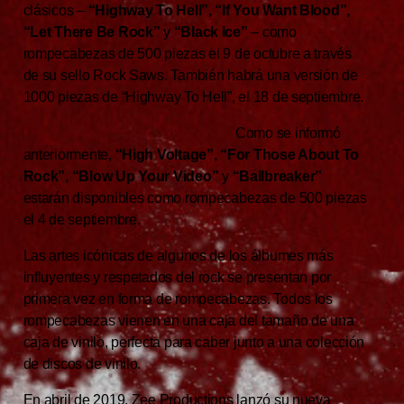
clásicos –
“Highway To Hell”, “If You Want Blood”,
“Let There Be Rock”
y
“Black Ice”
– como
rompecabezas de 500 piezas el 9 de octubre a través
de su sello Rock Saws. También habrá una versión de
1000 piezas de “Highway To Hell”, el 18 de septiembre.
Como se informó
anteriormente,
“High Voltage”, “For Those About To
Rock”, “Blow Up Your Video”
y
“Ballbreaker”
estarán disponibles como rompecabezas de 500 piezas
el 4 de septiembre.
Las artes icónicas de algunos de los álbumes más
influyentes y respetados del rock se presentan por
primera vez en forma de rompecabezas. Todos los
rompecabezas vienen en una caja del tamaño de una
caja de vinilo, perfecta para caber junto a una colección
de discos de vinilo.
En abril de 2019, Zee Productions lanzó su nueva