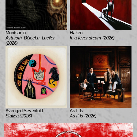
Montsanto
Haken
Astaroth, Bélcebu, Lucifer
In a fever dream (2026)
(2026)
Avenged Sevenfold
As It Is
Statica (2026)
As It Is (2026)