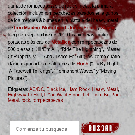
gama de rompecabezas de rock y metal: la primera
colección incluyó rompecabezas basados ​​en algunos
de los mejores álbumes en la historia del heavy metal
de
Iron Maiden
,
Motorhead
,
Judas Priest
y
Slayer
,
luego en septiembre de 2019 las primeras cuatro
portadas clásicas de
Metallica
con rompecabezas de
500 piezas (“Kill ‘Em All”, “Ride The Lightning”, “Master
Of Puppets” y “… And Justice For All”), así como cuatro
clásicas portadas de álbumes de
Rush
(“Fly By Night”,
“A Farewell To Kings”, “Permanent Waves” y “Moving
Pictures”).
Etiquetas:
AC/DC
,
Black Ice
,
Hard Rock
,
Heavy Metal
,
Highway To Hell
,
If You Want Blood
,
Let There Be Rock
,
Metal
,
rock
,
rompecabezas