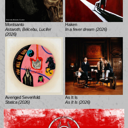
Montsanto
Haken
Astaroth, Bélcebu, Lucifer
In a fever dream (2026)
(2026)
Avenged Sevenfold
As It Is
Statica (2026)
As It Is (2026)