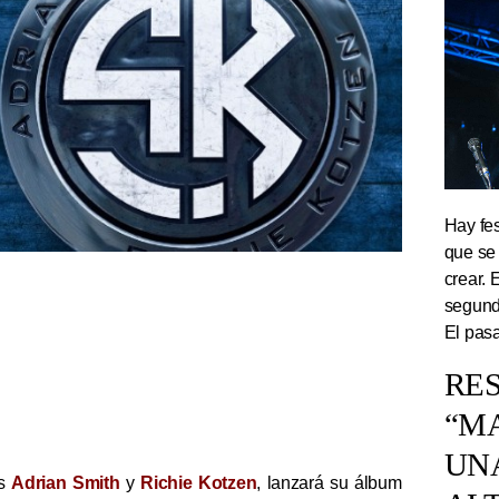
Hay fes
que se
crear. 
segundo
El pasa
RES
“M
UN
as
Adrian Smith
y
Richie Kotzen
, lanzará su álbum