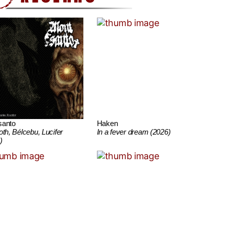
santo
Haken
oth, Bélcebu, Lucifer
In a fever dream (2026)
)