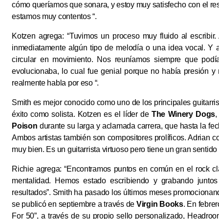
cómo queríamos que sonara, y estoy muy satisfecho con el re
estamos muy contentos “.
Kotzen agrega: “Tuvimos un proceso muy fluido al escribir
inmediatamente algún tipo de melodía o una idea vocal. Y a
circular en movimiento. Nos reuníamos siempre que pod
evolucionaba, lo cual fue genial porque no había presión y
realmente habla por eso “.
Smith es mejor conocido como uno de los principales guitarri
éxito como solista. Kotzen es el líder de
The Winery Dogs
,
Poison
durante su larga y aclamada carrera, que hasta la fec
Ambos artistas también son compositores prolíficos. Adrian
muy bien. Es un guitarrista virtuoso pero tiene un gran sentido 
Richie agrega: “Encontramos puntos en común en el rock c
mentalidad. Hemos estado escribiendo y grabando juntos 
resultados”. Smith ha pasado los últimos meses promociona
se publicó en septiembre a través de
Virgin Books
. En febre
For 50”, a través de su propio sello personalizado, Headroom