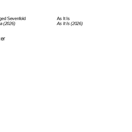
ged Sevenfold
As It Is
ca (2026)
As It Is (2026)