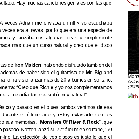
sultado. Hay muchas canciones geniales con las que
. A veces Adrian me enviaba un riff y yo escuchaba
 veces era al revés, por lo que era una especie de
íamos y lanzábamos algunas ideas y simplemente
 nada más que un curso natural y creo que el disco
stas de
Iron Maiden
, habiendo disfrutado también del
 además de haber sido el guitarrista de
Mr. Big
and
Mont
ha lo ha visto lanzar más de 20 álbumes en solitario.
Astar
(2026
 comenta: “Creo que Richie y yo nos complementamos
de la melodía, todo se sintió muy natural”.
lásico y basado en el blues; ambos venimos de esa
durante el último año y estoy extasiado con los
ndo sus memorias
, “Monsters Of River & Rock”,
que
ro pasado, Kotzen lanzó su 22º álbum en solitario, “50
-Inc. La colección de tres discos es justo lo que el