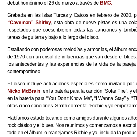
debut homónimo el 26 de marzo a través de
BMG.
Grabada en las Islas Turcas y Caicos en febrero de 2020, 
“Caveman” Shirley
, esta obra de nueve pistas es una co
respetados que coescribieron todas las canciones y tambi
tareas de guitarra y bajo a lo largo del disco.
Estallando con poderosas melodías y armonías, el álbum encar
de 1970 con un crisol de influencias que van desde el blues
los antecedentes y las experiencias de la vida de la pare
contemporáneo.
El disco incluye actuaciones especiales como invitado po
Nicko McBrain
, en la batería para la canción “Solar Fire”, 
en la batería para “You Don’t Know Me”, “I Wanna Stay” y “‘T
otras cinco canciones. Smith comenta: “Richie y yo empezamos
Habíamos estado tocando como amigos durante algunos años 
rock clásico y el blues. Nos reunimos y comenzamos a escribir
todo en el álbum lo manejamos Richie y yo, incluida la produ