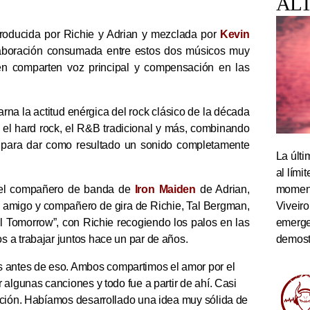
AL
producida por Richie y Adrian y mezclada por
Kevin
laboración consumada entre estos dos músicos muy
én comparten voz principal y compensación en las
na la actitud enérgica del rock clásico de la década
, el hard rock, el R&B tradicional y más, combinando
ja para dar como resultado un sonido completamente
La últi
al lím
momento
r el compañero de banda de
Iron Maiden
de Adrian,
Viveiro
y el amigo y compañero de gira de Richie, Tal Bergman,
emerge
il Tomorrow”, con Richie recogiendo los palos en las
demostr
 a trabajar juntos hace un par de años.
antes de eso. Ambos compartimos el amor por el
 algunas canciones y todo fue a partir de ahí. Casi
cción. Habíamos desarrollado una idea muy sólida de