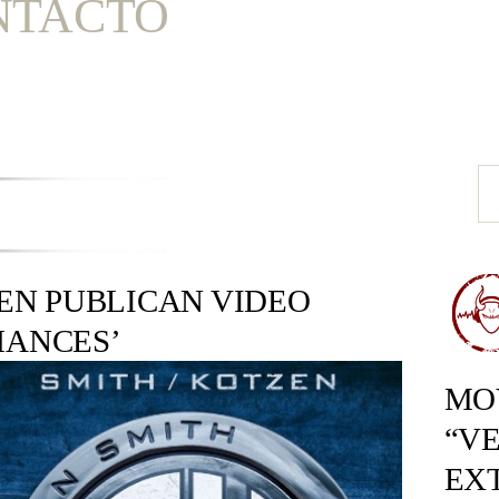
NTACTO
ZEN PUBLICAN VIDEO
HANCES’
MOV
“VE
EX