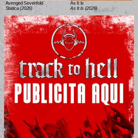
Avenged Sevenfold
As It Is
Statica (2026)
As It Is (2026)