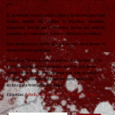
PT.
El aclamado músico unirá a fans y familiares para una
lectura repleta de arañas y espíritus, duendes,
fantasmas, monstruos y mutantes (todas las delicias
poseídas de Halloween, todas en disfraces increíbles).
Diez familias (con niños de más de seis años tienen la
oportunidad de participar.
Alice dice: “Te encantan los sustos? A mí también. Con
todo cancelado este Halloween, tuvimos que llevar
nuestro amor por el terror al lugar que más da miedo:
Internet. Síganme en esta atemorizante sesión de
lectura para festejar este tiempo.
Etiquetas:
Airbnb
,
Alice Cooper
,
Halloween
,
Spooky