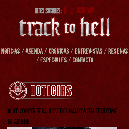
REDES SOCIALES:
NOTICIAS
/
AGENDA
/
CRONICAS
/
ENTREVISTAS
/
RESEÑAS
/
ESPECIALES
/
CONTACTO
ALICE COOPER SERÁ HOST DEL HALLOWEEN STORYTIME
EN AIRBNB