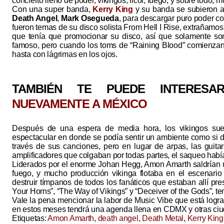
concierto lleno de poder, vikingos, licor, fuego, y sobre todo,
Con una super banda,
Kerry King
y su banda se subieron al
Death Angel
,
Mark Osegueda
, para descargar puro poder con 
fueron temas de su disco solista From Hell I Rise, extrañam
que tenía que promocionar su disco, así que solamente so
famoso, pero cuando los toms de “Raining Blood” comienzan 
hasta con lágrimas en los ojos.
TAMBIÉN TE PUEDE INTERES
NUEVAMENTE A MÉXICO
Después de una espera de media hora, los vikingos suec
espectacular en donde se podía sentir un ambiente como si de 
través de sus canciones, pero en lugar de arpas, las guita
amplificadores que colgaban por todas partes, el saqueo hab
Liderados por el enorme Johan Hegg, Amon Amarth saldrían un
fuego, y mucho producción vikinga flotaba en el escenario
destruir tímpanos de todos los fanáticos que estaban allí p
Your Horns”, “The Way of Vikings” y “Deceiver of the Gods”, tem
Vale la pena mencionar la labor de Music Vibe que está logr
en estos meses tendrá una agenda llena en CDMX y otras ciu
Etiquetas:
Amon Amarth
,
death angel
,
Death Metal
,
Kerry King