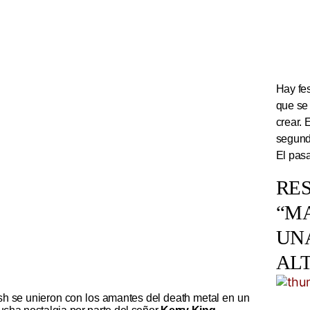
Hay fes
que se
crear. 
segundo
El pasa
RES
“M
UN
AL
sh se unieron con los amantes del death metal en un