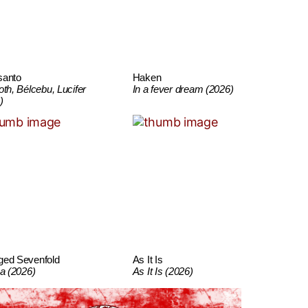
santo
Haken
oth, Bélcebu, Lucifer
In a fever dream (2026)
)
ged Sevenfold
As It Is
ca (2026)
As It Is (2026)