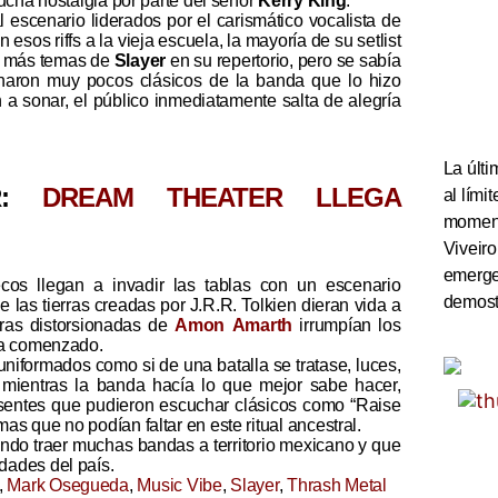
 mucha nostalgia por parte del señor
Kerry King
.
 escenario liderados por el carismático vocalista de
esos riffs a la vieja escuela, la mayoría de su setlist
os más temas de
Slayer
en su repertorio, pero se sabía
naron muy pocos clásicos de la banda que lo hizo
a sonar, el público inmediatamente salta de alegría
La últi
AR:
DREAM THEATER LLEGA
al lím
momento
Viveiro
emerge
os llegan a invadir las tablas con un escenario
demostr
las tierras creadas por J.R.R. Tolkien dieran vida a
rras distorsionadas de
Amon Amarth
irrumpían los
ía comenzado.
iformados como si de una batalla se tratase, luces,
 mientras la banda hacía lo que mejor sabe hacer,
resentes que pudieron escuchar clásicos como “Raise
as que no podían faltar en este ritual ancestral.
ando traer muchas bandas a territorio mexicano y que
dades del país.
,
Mark Osegueda
,
Music Vibe
,
Slayer
,
Thrash Metal