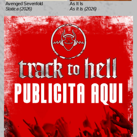
Avenged Sevenfold
As It Is
Statica (2026)
As It Is (2026)