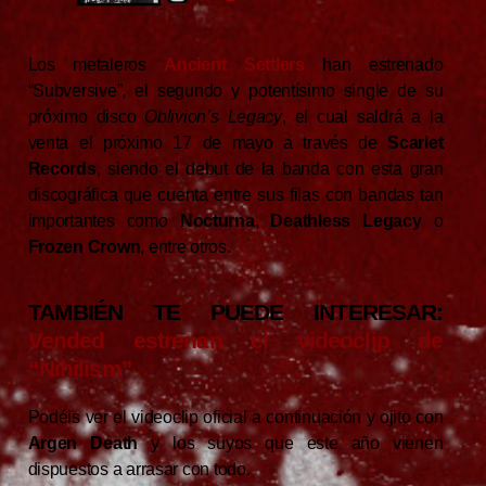
Los metaleros
Ancient Settlers
han estrenado
“Subversive”, el segundo y potentísimo single de su
próximo disco
Oblivion’s Legacy
, el cual saldrá a la
venta el próximo 17 de mayo a través de
Scarlet
Records
, siendo el debut de la banda con esta gran
discográfica que cuenta entre sus filas con bandas tan
importantes como
Nocturna
,
Deathless Legacy
o
Frozen Crown
, entre otros.
TAMBIÉN TE PUEDE INTERESAR:
Vended estrenan el videoclip de
“Nihilism”
Podéis ver el videoclip oficial a continuación y ojito con
Argen Death
y los suyos que este año vienen
dispuestos a arrasar con todo.