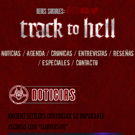
REDES SOCIALES:
NOTICIAS
/
AGENDA
/
CRONICAS
/
ENTREVISTAS
/
RESEÑAS
/
ESPECIALES
/
CONTACTO
ANCIENT SETTLERS CONTINÚAN SU IMPARABLE
ASCENSO CON “SUBVERSIVE”