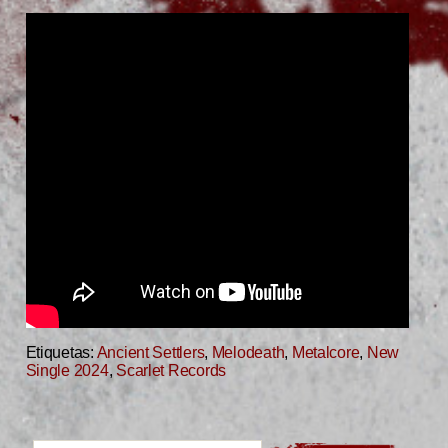
Etiquetas:
Ancient Settlers
,
Melodeath
,
Metalcore
,
New
Single 2024
,
Scarlet Records