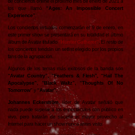
de conciertos online el próximo mes de enero de 2021 a
los que llamó
“Ages: An Impossible Concert
Experience”
.
Los conciertos virtuales comenzarán el 9 de enero, en
este primer show se presentará en su totalidad el último
álbum de Avatar titulado
“Hunter Gatherer”
. El resto de
los conciertos tendrán un setlist elegido por los propios
fans de la agrupación.
Algunos de los temas más exitosos de la banda son
“Avatar Country”, “Feathers & Flesh”, “Hail The
Apocalypse”, “Black Waltz”, “Thoughts Of No
Tomorrow”
y
“Avatar”.
Johannes Eckerström
, líder de Avatar señaló que
nada puede superar a los espectáculos con público en
vivo, pero tratarán de sacarle el mayor provecho al
Internet para hacer un show nunca antes visto.