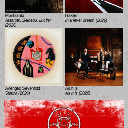
Montsanto
Haken
Astaroth, Bélcebu, Lucifer
In a fever dream (2026)
(2026)
Avenged Sevenfold
As It Is
Statica (2026)
As It Is (2026)