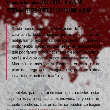
LOS SUECOS DE AVATAR
Te puede interesar:
ESTRENAN TERCER CORTE DE SU PRÓXIMO ÁLBUM
“Nada puede superar la sensación de estar cara a
cara con la bestia rugiente que es una multitud de
metal, hambrienta de sangre. En cambio, lo que nos
proponemos hacer es una serie de espectáculos
que podríamos nunca hacer en un escenario normal.
Verás a Avatar como nunca antes nos habías visto.
Más música, más locura. Entramos en esto con un
plan de juego como ningún otro, pero en última
instancia, el poder es tuyo”, dijo.
Los boletos para la transmisión de conciertos están
disponibles para espectáculos individuales y como un
paquete de shows. Las entradas se pueden conseguir