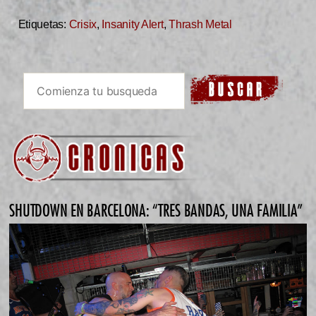
Etiquetas:
Crisix
,
Insanity Alert
,
Thrash Metal
SHUTDOWN EN BARCELONA: “TRES BANDAS, UNA FAMILIA”