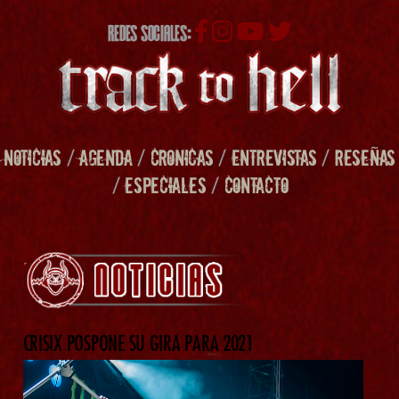
REDES SOCIALES:
NOTICIAS
/
AGENDA
/
CRONICAS
/
ENTREVISTAS
/
RESEÑAS
/
ESPECIALES
/
CONTACTO
CRISIX POSPONE SU GIRA PARA 2021