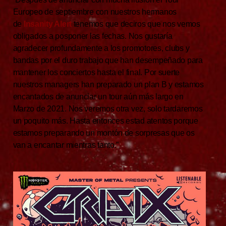
Europeo de septiembre con nuestros hermanos
de
Insanity Alert
tenemos que deciros que nos vemos
obligados a posponer las fechas. Nos gustaría
agradecer profundamente a los promotores, clubs y
bandas por el duro trabajo que han desempeñado para
mantener los conciertos hasta el final. Por suerte
nuestros managers han preparado un plan B y estamos
encantados de anunciar un tour aún más largo en
Marzo de 2021. Nos veremos otra vez, solo tardaremos
un poquito más. Hasta entonces estad atentos porque
estamos preparando un montón de sorpresas que os
van a encantar mientras tanto.”