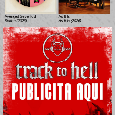
Avenged Sevenfold
As It Is
Statica (2026)
As It Is (2026)