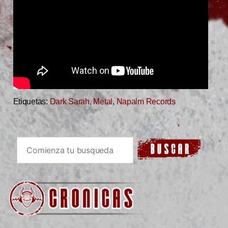
Etiquetas:
Dark Sarah
,
Metal
,
Napalm Records