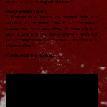
de orbes mágicos y magia de otro mundo.
Heidi Parviainen afirma:
” “Illuminate”es el nombre del segundo ‘orbe’ que
encuentra la protagonista Luna. Es un orbe púrpura
mágico para invocar los poderes del viento y la luna.
Luna le pide a la luna que la ilumine y reviva sus
poderes mágicos para luchar contra la oscuridad en la
ciudad de Grim “.
Puedes seguir a la banda en:
Facebook
Instagram