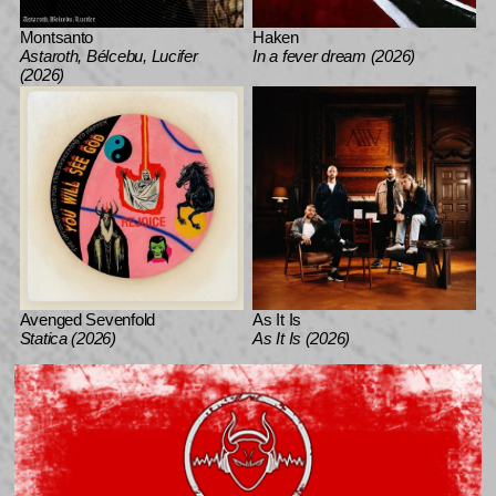
Montsanto
Haken
Astaroth, Bélcebu, Lucifer
In a fever dream (2026)
(2026)
Avenged Sevenfold
As It Is
Statica (2026)
As It Is (2026)