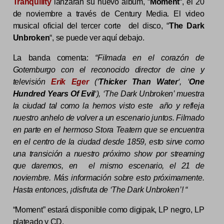
Tranquility
lanzarán su nuevo álbum, “
Moment
“, el 20
de noviembre a través de Century Media. El video
musical oficial del tercer corte del disco, “
The Dark
Unbroken
“, se puede ver aquí debajo.
La banda comenta:
“Filmada en el corazón de
Gotemburgo con el reconocido director de cine y
televisión
Erik Eger
(‘
Thicker Than Water
‘, ‘
One
Hundred Years Of Evil
‘), ‘The Dark Unbroken’ muestra
la ciudad tal como la hemos visto este año y refleja
nuestro anhelo de volver a un escenario juntos. Filmado
en parte en el hermoso Stora Teatern que se encuentra
en el centro de la ciudad desde 1859, esto sirve como
una transición a nuestro próximo show por streaming
que daremos, en el mismo escenario, el 21 de
noviembre. Más información sobre esto próximamente.
Hasta entonces, ¡disfruta de ‘The Dark Unbroken’! “
“Moment” estará disponible como digipak, LP negro, LP
plateado y CD.