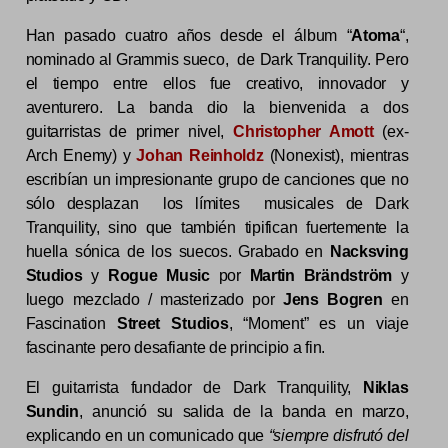
Han pasado cuatro años desde el álbum “
Atoma
“,
nominado al Grammis sueco, de Dark Tranquility. Pero
el tiempo entre ellos fue creativo, innovador y
aventurero. La banda dio la bienvenida a dos
guitarristas de primer nivel,
Christopher Amott
(ex-
Arch Enemy) y
Johan Reinholdz
(Nonexist), mientras
escribían un impresionante grupo de canciones que no
sólo desplazan los límites musicales de Dark
Tranquility, sino que también tipifican fuertemente la
huella sónica de los suecos. Grabado en
Nacksving
Studios
y
Rogue Music
por
Martin Brändström
y
luego mezclado / masterizado por
Jens Bogren
en
Fascination
Street Studios
, “Moment” es un viaje
fascinante pero desafiante de principio a fin.
El guitarrista fundador de Dark Tranquility,
Niklas
Sundin
, anunció su salida de la banda en marzo,
explicando en un comunicado que
“siempre disfrutó del