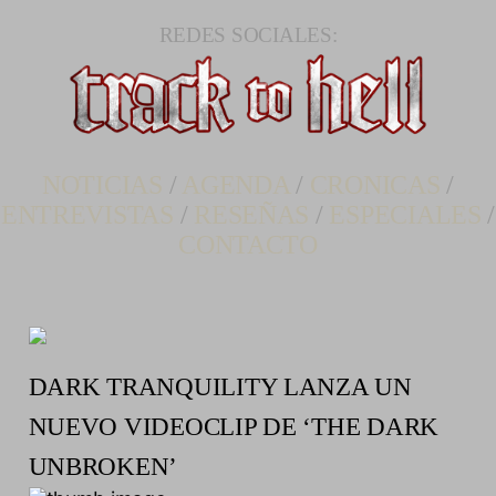
REDES SOCIALES:
NOTICIAS
/
AGENDA
/
CRONICAS
/
ENTREVISTAS
/
RESEÑAS
/
ESPECIALES
/
CONTACTO
DARK TRANQUILITY LANZA UN
NUEVO VIDEOCLIP DE ‘THE DARK
UNBROKEN’