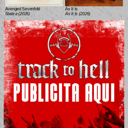
Avenged Sevenfold
As It Is
Statica (2026)
As It Is (2026)