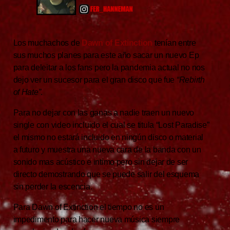
Los muchachos de
Dawn of Extinction
tenían entre
sus muchos planes para este año sacar un nuevo Ep
para deleitar a los fans pero la pandemia actual no nos
dejo ver un sucesor para el gran disco que fue
“Rebirth
of Hate”
.
Para no dejar con las ganas a nadie traen un nuevo
single con video incluido el cual se titula “Lost Paradise”
el mismo no estará incluido en ningún disco o material
a futuro y muestra una nueva cara de la banda con un
sonido mas acústico e intimo pero sin dejar de ser
directo demostrando que se puede salir del esquema
sin perder la escencia.
Para Dawn of Extinction el tiempo no es un
impedimento para hacer nueva música siempre