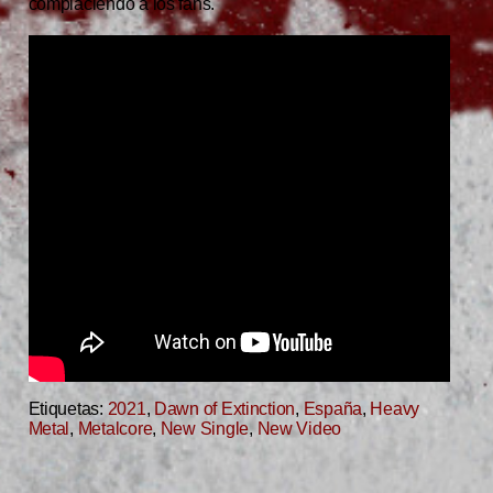
complaciendo a los fans.
Etiquetas:
2021
,
Dawn of Extinction
,
España
,
Heavy
Metal
,
Metalcore
,
New Single
,
New Video