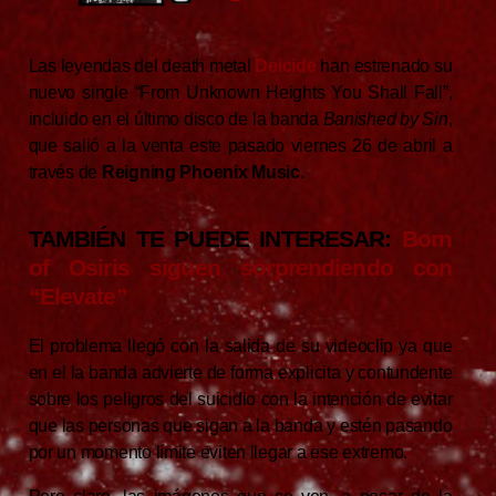
Las leyendas del death metal
Deicide
han estrenado su
nuevo single “From Unknown Heights You Shall Fall”,
incluido en el último disco de la banda
Banished by Sin
,
que salió a la venta este pasado viernes 26 de abril a
través de
Reigning Phoenix Music
.
TAMBIÉN TE PUEDE INTERESAR:
Born
of Osiris siguen sorprendiendo con
“Elevate”
El problema llegó con la salida de su videoclip ya que
en el la banda advierte de forma explicita y contundente
sobre los peligros del suicidio con la intención de evitar
que las personas que sigan a la banda y estén pasando
por un momento límite eviten llegar a ese extremo.