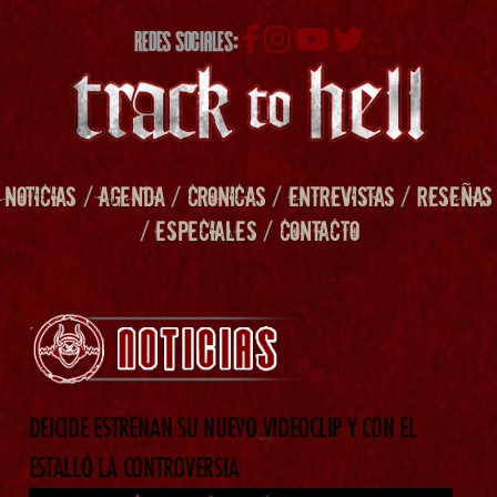
REDES SOCIALES:
NOTICIAS
/
AGENDA
/
CRONICAS
/
ENTREVISTAS
/
RESEÑAS
/
ESPECIALES
/
CONTACTO
DEICIDE ESTRENAN SU NUEVO VIDEOCLIP Y CON EL
ESTALLÓ LA CONTROVERSIA