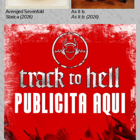
Avenged Sevenfold
As It Is
Statica (2026)
As It Is (2026)