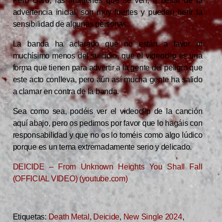
Pero claro, las imágenes que se ven, a pesar de la
advertencia inicial, son muy fuertes y pueden herir la
sensibilidad de algunas personas.
La banda ha aclarado que no están a favor ni
muchísimo menos del suicidio, que el videoclip es una
forma que tienen para advertir a la gente del peligro que
este acto conlleva, pero aún así mucha gente ha salido
a clamar en contra de la banda.
Sea como sea, podéis ver el videoclip de la canción
aquí abajo, pero os pedimos por favor que lo hagáis con
responsabilidad y que no os lo toméis como algo lúdico
porque es un tema extremadamente serio y delicado.
DEICIDE – From Unknown Heights You Shall Fall
(OFFICIAL VIDEO) (youtube.com)
Etiquetas:
Death Metal
,
Deicide
,
New Single 2024
,