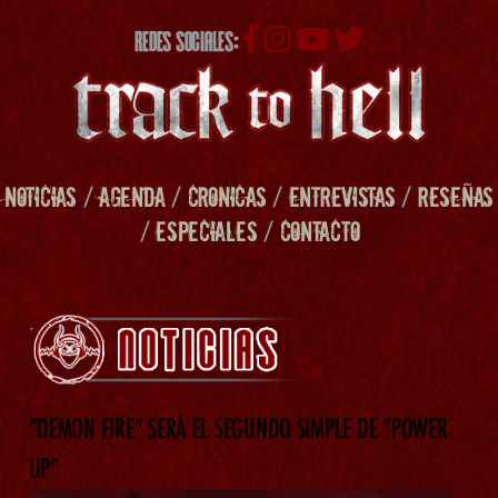
REDES SOCIALES:
NOTICIAS
/
AGENDA
/
CRONICAS
/
ENTREVISTAS
/
RESEÑAS
/
ESPECIALES
/
CONTACTO
”DEMON FIRE” SERÁ EL SEGUNDO SIMPLE DE ”POWER
UP”