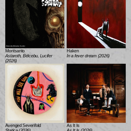
Montsanto
Haken
Astaroth, Bélcebu, Lucifer
In a fever dream (2026)
(2026)
Avenged Sevenfold
As It Is
Statica (2026)
As It Is (2026)