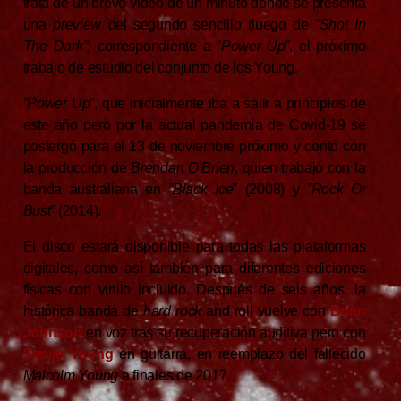
trata de un breve video de un minuto donde se presenta
una
preview
del segundo sencillo (luego de
”Shot In
The Dark”
) correspondiente a ”
Power Up
”, el próximo
trabajo de estudio del conjunto de los Young.
”Power
Up”
, que inicialmente iba a salir a principios de
este año pero por la actual pandemia de Covid-19 se
postergó para el 13 de noviembre próximo y contó con
la producción de
Brendan O’Brien
, quien trabajó con la
banda australiana en
”Black Ice
” (2008) y
”Rock Or
Bust”
(2014).
El disco estará disponible para todas las plataformas
digitales, como así también para diferentes ediciones
físicas con vinilo incluido. Después de seis años, la
histórica banda de
hard
rock
and roll vuelve con
Brian
Johnson
en voz tras su recuperación auditiva pero con
Stevie
Young
en guitarra, en reemplazo del fallecido
Malcolm
Young
a finales de 2017.