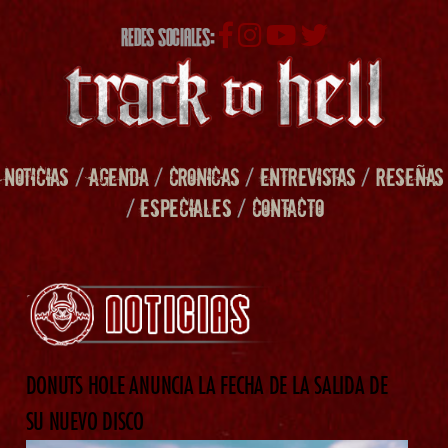
REDES SOCIALES:
NOTICIAS
/
AGENDA
/
CRONICAS
/
ENTREVISTAS
/
RESEÑAS
/
ESPECIALES
/
CONTACTO
DONUTS HOLE ANUNCIA LA FECHA DE LA SALIDA DE
SU NUEVO DISCO