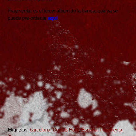
Fragmenta
, es el tercer álbum de la banda, que ya se
puede pre-ordenar
aquí
.
Etiquetas:
barcelona
,
Donuts Hole
,
España
,
Fragmenta