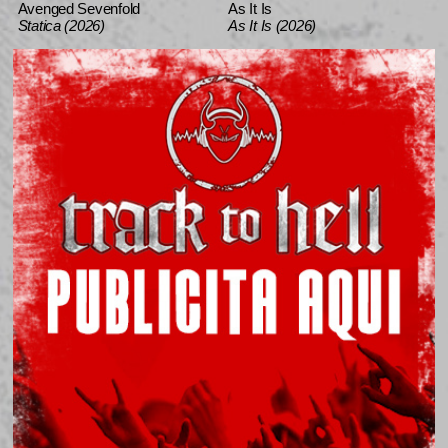
Avenged Sevenfold
As It Is
Statica (2026)
As It Is (2026)