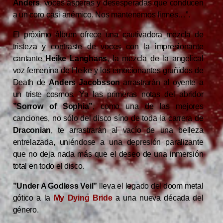
Anders
, voces ásperas y desesperadas que conducen
a un coro casi anémico. Nos mantenemos firmes…”.
El próximo álbum ofrece una cautivadora mezcla de
tristeza y contraste de voces con la impresionante
cantante
Heike Langhans
, la mezcla de la angelical
voz femenina de Heike y los emocionantes gruñidos de
Death de
Anders Jacobsson
arrastrarán al oyente a
un triste cosmos. Ya las primeras notas del abridor
”Sorrow of Sophia”
, como una de las mejores
canciones, no sólo del disco síno de toda la carrera de
Draconian
, te arrastrarán al vacío de una belleza
entrelazada, uniéndose a una depresión paralizante
que no deja nada más que el deseo de una inmersión
total en todo el disco.
”Under A Godless Veil”
lleva el legado del doom metal
gótico a la
My Dying Bride
a una nueva década del
género.