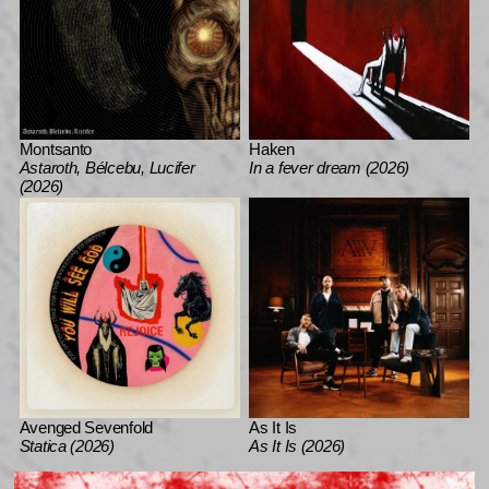
Montsanto
Haken
Astaroth, Bélcebu, Lucifer
In a fever dream (2026)
(2026)
Avenged Sevenfold
As It Is
Statica (2026)
As It Is (2026)