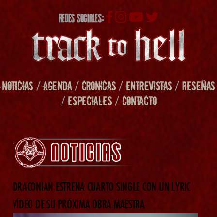
REDES SOCIALES:
NOTICIAS
/
AGENDA
/
CRONICAS
/
ENTREVISTAS
/
RESEÑAS
/
ESPECIALES
/
CONTACTO
DRACONIAN ESTRENA CUARTO SINGLE CON UN LYRIC
VÍDEO DE SU PRÓXIMA OBRA MAESTRA