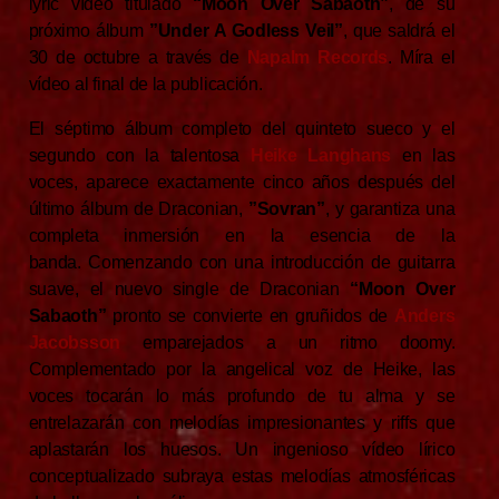
lyric vídeo titulado
“Moon Over Sabaoth”
, de su
próximo álbum
”Under A Godless Veil”
, que saldrá el
30 de octubre a través de
Napalm Records
. Míra el
vídeo al final de la publicación.
El séptimo álbum completo del quinteto sueco y el
segundo con la talentosa
Heike Langhans
en las
voces, aparece exactamente cinco años después del
último álbum de Draconian,
”Sovran”
, y garantiza una
completa inmersión en la esencia de la
banda. Comenzando con una introducción de guitarra
suave, el nuevo single de Draconian
“Moon Over
Sabaoth”
pronto se convierte en gruñidos de
Anders
Jacobsson
emparejados a un ritmo doomy.
Complementado por la angelical voz de Heike, las
voces tocarán lo más profundo de tu alma y se
entrelazarán con melodías impresionantes y riffs que
aplastarán los huesos. Un ingenioso vídeo lírico
conceptualizado subraya estas melodías atmosféricas