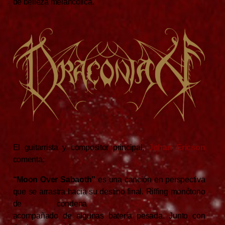
de belleza melancólica.
El guitarrista y compositor principal,
Johan Ericson
comenta:
“Moon Over Sabaoth”
es una canción en perspectiva
que se arrastra hacia su destino final. Riffing monótono
de
condena
acompañado de algunas batería pesada. Junto con