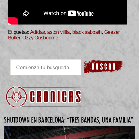
Etiquetas:
Adidas
,
aston villla
,
black sabbath
,
Geezer
Butler
,
Ozzy Ousbourne
SHUTDOWN EN BARCELONA: “TRES BANDAS, UNA FAMILIA”