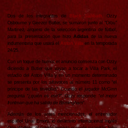
Dos de los integrantes de
Black Sabbath
,
Ozzy
Osbourne y Geezer Butler, se sumaron junto al “Dibu”
Martinez, arquero de la selección argentina de fútbol,
para la presentación que hizo
Adidas
de la nueva
indumentaria que usará el
Aston Villa
en la temporada
24/25.
Con un toque de humor, el anuncio comienza con Ozzy
diciendo a Butler que vayan a tocar a Villa Park, el
estadio del Aston Villa y en un momento determinado
se presenta por los altavoces al número 11 como “el
príncipe de las tinieblas”. Cuando el jugador McGinn
pregunta “¿
quién es ese
?”, Ozzy responde: “
el mejor
frontman que ha salido de Birmingham
”.
Además de los antes mencionados, el entrenador
español Unai Emery, el delantero internacional inglés
Ollie Watkins, el centrocampista escocés y capitán John