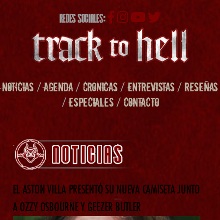
REDES SOCIALES:
NOTICIAS
/
AGENDA
/
CRONICAS
/
ENTREVISTAS
/
RESEÑAS
/
ESPECIALES
/
CONTACTO
EL ASTON VILLA PRESENTÓ SU NUEVA CAMISETA JUNTO
A OZZY OSBOURNE Y GEEZER BUTLER