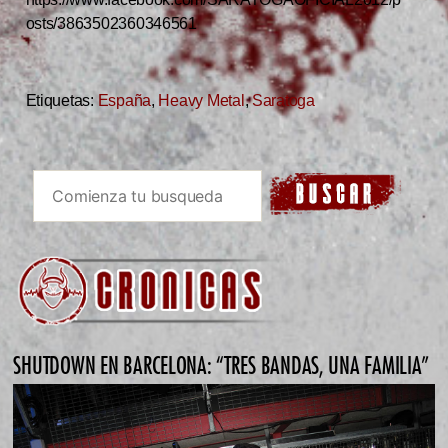
osts/3863502360346561
Etiquetas:
España
,
Heavy Metal
,
Saratoga
SHUTDOWN EN BARCELONA: “TRES BANDAS, UNA FAMILIA”