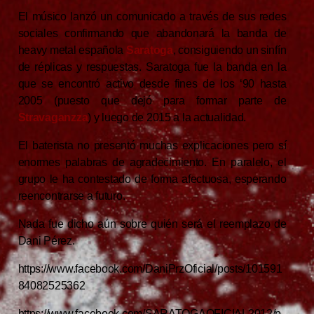
El músico lanzó un comunicado a través de sus redes
sociales confirmando que abandonará la banda de
heavy metal española
Saratoga
, consiguiendo un sinfín
de réplicas y respuestas. Saratoga fue la banda en la
que se encontró activo desde fines de los ‘90 hasta
2005 (puesto que dejó para formar parte de
Stravaganzza
) y luego de 2015 a la actualidad.
El baterista no presentó muchas explicaciones pero sí
enormes palabras de agradecimiento. En paralelo, el
grupo le ha contestado de forma afectuosa, esperando
reencontrarse a futuro.
Nada fue dicho aún sobre quién será el reemplazo de
Dani Pérez.
https://www.facebook.com/DaniPrzOficial/posts/101591
84082525362
https://www.facebook.com/SARATOGAOFICIAL2012/p