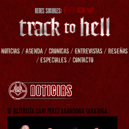
REDES SOCIALES:
NOTICIAS
/
AGENDA
/
CRONICAS
/
ENTREVISTAS
/
RESEÑAS
/
ESPECIALES
/
CONTACTO
EL BATERISTA DANI PÉREZ ABANDONA SARATOGA