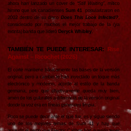
ahora han lanzado un cover de
“Still Waiting”
, mítico
himno que los canadienses
Sum 41
popularizaron en
2002 dentro de su disco
Does This Look Infected?
,
considerado por muchos el mejor trabajo de la (ya
extinta) banda que lideró
Deryck Whibley
.
TAMBIÉN TE PUEDE INTERESAR:
Rise
Against – Ricochet (2025)
El corte mantiene básicamente las bases de la versión
original, pero a cambio le han inyectado un toque más
electrónico y moderno, acorde al estilo de la banda
germana, pero que objetivamente queda muy bien,
amén de los guturales a diferencia de la versión original
donde la voz era en líneas generales limpia.
Poco se puede decir ante el que fue, es y sigue siendo
uno de los mejores temas de Sum 41 y hay que
aplaudir el gesto que Electric Callboy han querido tener