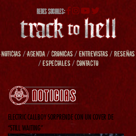
REDES SOCIALES:
NOTICIAS
/
AGENDA
/
CRONICAS
/
ENTREVISTAS
/
RESEÑAS
/
ESPECIALES
/
CONTACTO
ELECTRIC CALLBOY SORPRENDE CON UN COVER DE
“STILL WAITING”