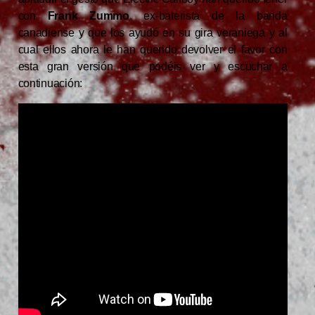
con
Frank Zummo
, ex-baterista de la banda
canadiense y que los ayudó en su gira veraniega y al
cual ellos ahora le han querido devolver el favor con
esta gran versión que podéis ver y escuchar a
continuación: