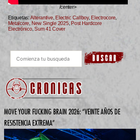
/center>
Etiquetas:
Alterantive
,
Electric Callboy
,
Electrocore
,
Metalcore
,
New Single 2025
,
Post Hardcore
Electrónico
,
Sum 41 Cover
MOVE YOUR FUCKING BRAIN 2026: “VEINTE AÑOS DE
RESISTENCIA EXTREMA”