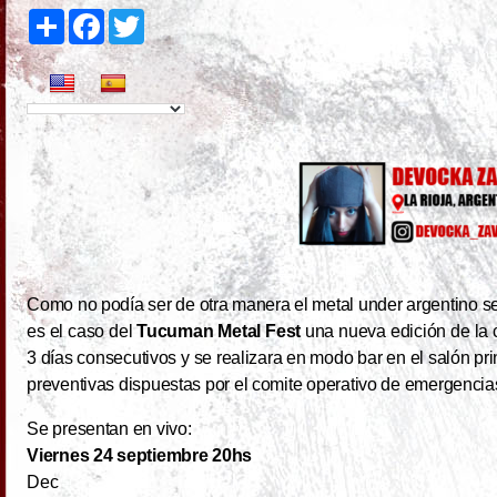
S
F
T
h
a
w
a
c
i
r
e
t
e
b
t
o
e
o
r
k
Como no podía ser de otra manera el metal under argentino se 
es el caso del
Tucuman Metal Fest
una nueva edición de la 
3 días consecutivos y se realizara en modo bar en el salón pri
preventivas dispuestas por el comite operativo de emergenci
Se presentan en vivo:
Viernes 24 septiembre 20hs
Dec