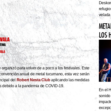
Deskom
refugi
velada
META
LOS 
organizó para volver de a poco a los festivales. Este
convención anual de metal tucumano, esta vez serán
ncipal del
Robert Nesta Club
aplicando las medidas
as debido a la pandemia de COVID-19.
En el 
sonido
impact
excepc