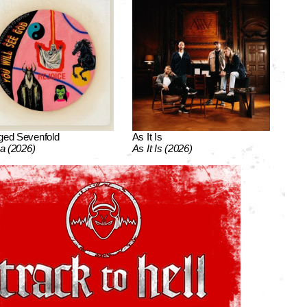
ged Sevenfold
As It Is
ca (2026)
As It Is (2026)