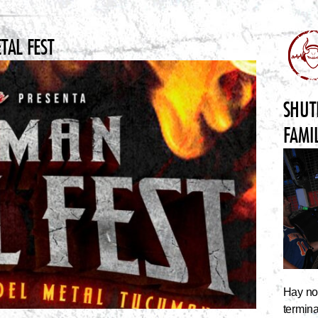
TAL FEST
SHUT
FAMI
Hay noc
termin