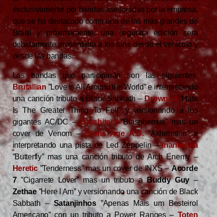
exclusivamente por bandas asesoradas por la empresa,
que se ha destacado como una de las más grandes de
Brasil y próximamente, una segunda edición será
debidamente presentada a los fans desde el vehículo y
desde las bandas.
Las bandas que participarán son las siguientes:
Brutallian
”Love Is All Around the World” e interpretando
una canción tributo a Black Sabbath –
Drowned
”Hate
Is The Greater Thing To Fell” y versionando a los
gigantes AC/DC –
Darchitect
”Blasphemus” mas un
cover de Venom –
Stone Age A.D.
”Akhenaton” e
interpretando una pista de Led Zeppelin –
Inanimalia
”Butterfly” mas una canción tributo de Arch Enemy –
Heretic
”Tenderness” mas un cover de INXS –
Acorde
7
”Cigarrete Lover” mas un tributo a
Buddy Guy
–
Zethae
”Here I Am” y versionando una canción de Black
Sabbath –
Satanjinhos
”Apenas Mais um Besteirol
Americano” con un tributo a Power Ranges –
Toten