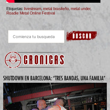
Etiquetas:
livestream
,
metal brasileño
,
metal under
,
Roadie Metal Online Festival
SHUTDOWN EN BARCELONA: “TRES BANDAS, UNA FAMILIA”