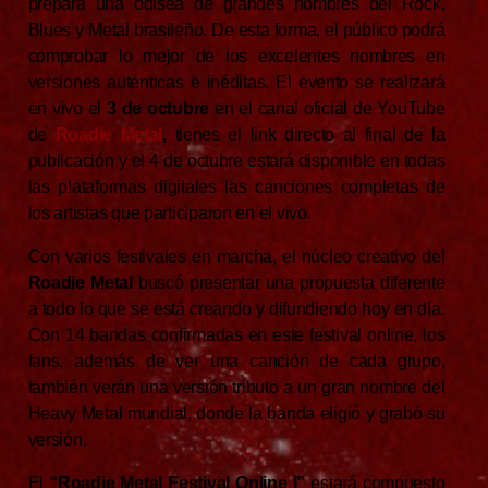
prepara una odisea de grandes nombres del Rock,
Blues y Metal brasileño. De esta forma, el público podrá
comprobar lo mejor de los excelentes nombres en
versiones auténticas e inéditas. El evento se realizará
en vivo el
3 de octubre
en el canal oficial de YouTube
de
Roadie Metal
,
tienes el link directo al final de la
publicación y el 4 de octubre estará disponible en todas
las plataformas digitales las canciones completas de
los artistas que participaron en el vivo.
Con varios festivales en marcha, el núcleo creativo del
Roadie Metal
buscó presentar una propuesta diferente
a todo lo que se está creando y difundiendo hoy en día.
Con 14 bandas confirmadas en este festival online, los
fans, además de ver una canción de cada grupo,
también verán una versión tributo a un gran nombre del
Heavy Metal mundial, donde la banda eligió y grabó su
versión.
El
“Roadie Metal Festival Online I”
estará compuesto