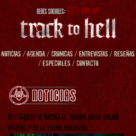
REDES SOCIALES:
NOTICIAS
/
AGENDA
/
CRONICAS
/
ENTREVISTAS
/
RESEÑAS
/
ESPECIALES
/
CONTACTO
ESTE SABADO SE EMITIRÁ EL ”ROADIE METAL ONLINE
FESTIVAL I” DE LA ESCENA BRASILEÑA