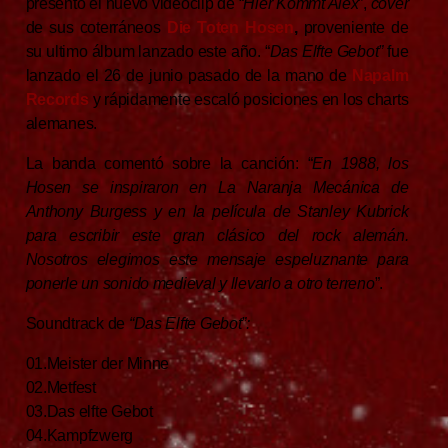
presentó el nuevo videoclip de “
Hier Kommt Alex
”,
cover
de sus coterráneos
Die Toten Hosen
,
proveniente de
su ultimo álbum lanzado este año. “
Das Elfte Gebot”
fue
lanzado el 26 de junio pasado de la mano de
Napalm
Records
y rápidamente escaló posiciones en los charts
alemanes.
La banda comentó sobre la canción: “
En 1988, los
Hosen se inspiraron en La Naranja Mecánica de
Anthony Burgess y en la película de Stanley Kubrick
para escribir este gran clásico del rock alemán.
Nosotros elegimos este mensaje espeluznante para
ponerle un sonido medieval y llevarlo a otro terreno
”.
Soundtrack de
“Das Elfte Gebot”:
01.Meister der Minne
02.Metfest
03.Das elfte Gebot
04.Kampfzwerg