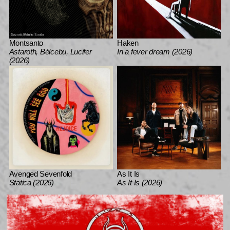
Montsanto
Haken
Astaroth, Bélcebu, Lucifer
In a fever dream (2026)
(2026)
Avenged Sevenfold
As It Is
Statica (2026)
As It Is (2026)