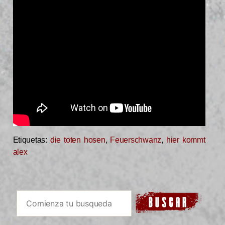
Etiquetas:
die toten hosen
,
Feuerschwanz
,
hier kommt
alex