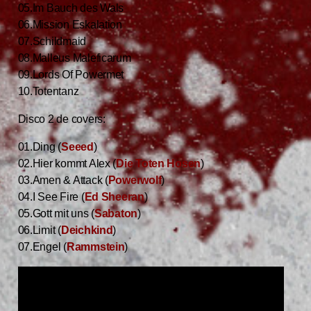
05.Im Bauch des Wals
06.Mission Eskalation
07.Schildmaid
08.Malleus Maleficarum
09.Lords Of Powermet
10.Totentanz
Disco 2 de covers:
01.Ding (
Seeed
)
02.Hier kommt Alex (
Die Toten Hosen
)
03.Amen & Attack (
Powerwolf
)
04.I See Fire (
Ed Sheeran
)
05.Gott mit uns (
Sabaton
)
06.Limit (
Deichkind
)
07.Engel (
Rammstein
)