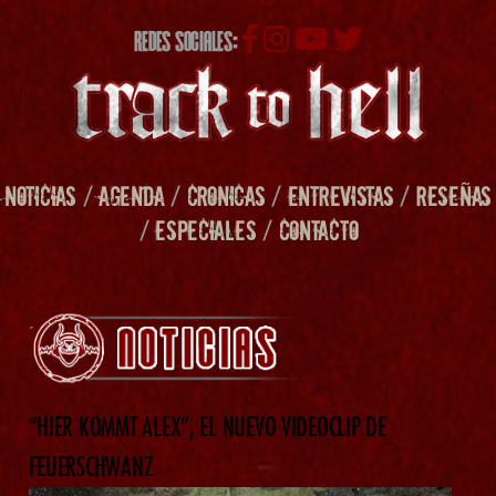
REDES SOCIALES:
NOTICIAS
/
AGENDA
/
CRONICAS
/
ENTREVISTAS
/
RESEÑAS
/
ESPECIALES
/
CONTACTO
“HIER KOMMT ALEX”, EL NUEVO VIDEOCLIP DE
FEUERSCHWANZ