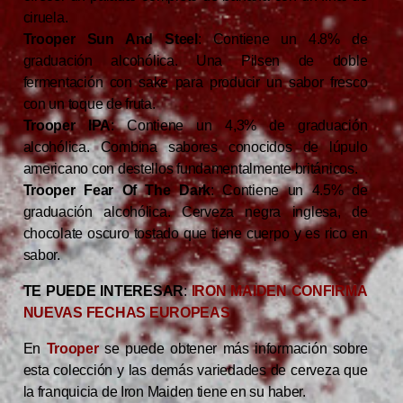
ciruela.
Trooper Sun And Steel
: Contiene un 4.8% de
graduación alcohólica. Una Pilsen de doble
fermentación con sake para producir un sabor fresco
con un toque de fruta.
Trooper IPA
: Contiene un 4,3% de graduación
alcohólica. Combina sabores conocidos de lúpulo
americano con destellos fundamentalmente británicos.
Trooper Fear Of The Dark
: Contiene un 4.5% de
graduación alcohólica. Cerveza negra inglesa, de
chocolate oscuro tostado que tiene cuerpo y es rico en
sabor.
TE PUEDE INTERESAR
:
IRON MAIDEN CONFIRMA
NUEVAS FECHAS EUROPEAS
En
Trooper
se puede obtener más información sobre
esta colección y las demás variedades de cerveza que
la franquicia de Iron Maiden tiene en su haber.