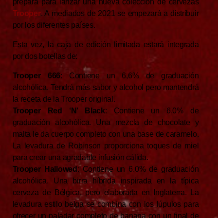
prepara para lanzar una nueva colección de cervezas
Trooper
. A mediados de 2021 se empezará a distribuir
por los diferentes países.
Esta vez, la caja de edición limitada estará integrada
por dos botellas de:
Trooper 666
: Contiene un 6,6% de graduación
alcohólica. Tendrá más sabor y alcohol pero mantendrá
la receta de la Trooper original.
Trooper Red ‘N’ Black
: Contiene un 6,0% de
graduación alcohólica. Una mezcla de chocolate y
malta le da cuerpo completo con una base de caramelo.
La levadura de Robinson proporciona toques de miel
para crear una agradable infusión cálida.
Trooper Hallowed
: Contiene un 6.0% de graduación
alcohólica. Una birra híbrida inspirada en la típica
cerveza de Bélgica, pero elaborada en Inglaterra. La
levadura estilo belga se combina con los lúpulos para
ofrecer un paladar completo de banana con un final de