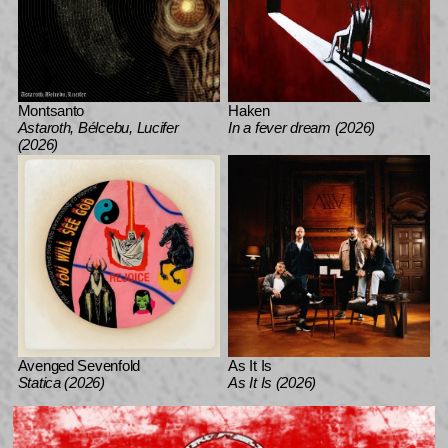
Montsanto
Haken
Astaroth, Bélcebu, Lucifer
In a fever dream (2026)
(2026)
Avenged Sevenfold
As It Is
Statica (2026)
As It Is (2026)