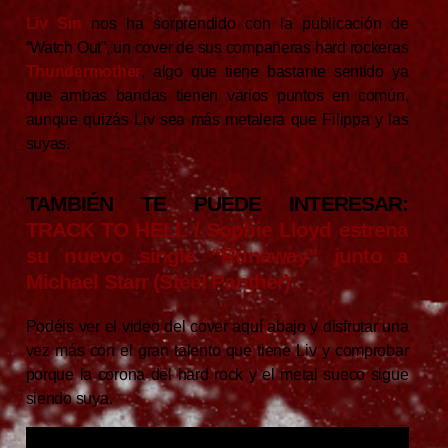
Liv Sin
nos ha sorprendido con la publicación de
“Watch Out”, un cover de sus compañeras hard rockeras
Thundermother
, algo que tiene bastante sentido ya
que ambas bandas tienen varios puntos en común,
aunque quizás Liv sea más metalera que Filippa y las
suyas.
TAMBIÉN TE PUEDE INTERESAR:
TRACK TO HELL / Sophie Lloyd estrena
su nuevo single “Runaway” junto a
Michael Starr (Steel Panther)
Podéis ver el video del cover aquí abajo y disfrutar una
vez más con el gran talento que tiene Liv y comprobar
porque la corona del hard rock y el metal sueco sigue
siendo suya.