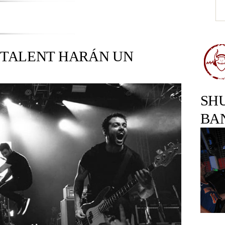
L TALENT HARÁN UN
SH
BA