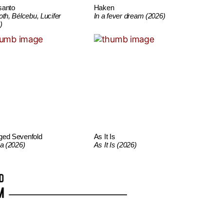
santo
Haken
oth, Bélcebu, Lucifer
In a fever dream (2026)
)
ged Sevenfold
As It Is
ca (2026)
As It Is (2026)