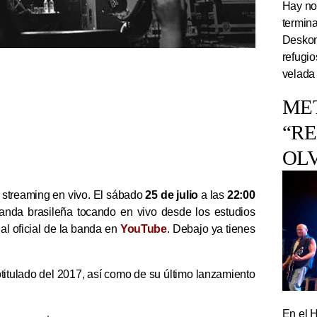
Hay noc
termin
Deskom
refugi
velada
ME
“R
OL
streaming en vivo. El sábado
25 de julio
a las
22:00
 banda brasileña tocando en vivo desde los estudios
al oficial de la banda en
YouTube
. Debajo ya tienes
otitulado del 2017, así como de su último lanzamiento
En el 