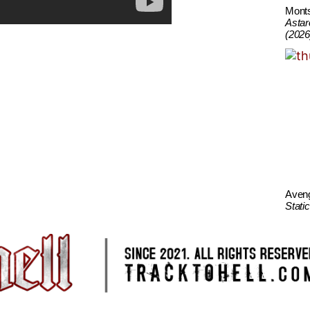
Mont
Astar
(2026
Aven
Stati