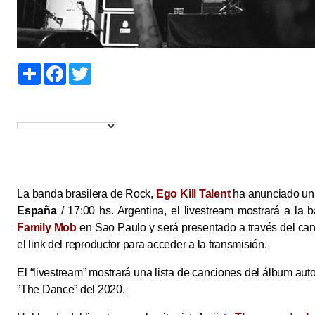
S
F
T
h
a
w
a
c
i
r
e
t
e
b
t
o
e
o
r
k
La banda brasilera de Rock,
Ego Kill Talent
ha anunciado un 
España
/ 17:00 hs. Argentina, el livestream mostrará a la
Family Mob
en Sao Paulo y será presentado a través del can
el link del reproductor para acceder a la transmisión.
El “livestream” mostrará una lista de canciones del álbum aut
”The Dance” del 2020.