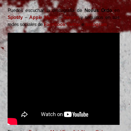
Puedes escuchar la discografía de
Novus Ordo
en
Spotify
–
Apple Music
–
Deezer
y seguirlos en sus
redes sociales de
Facebook
Twitter
e
Instagram
.