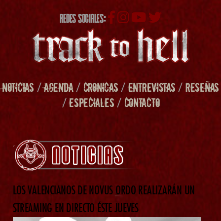
REDES SOCIALES:
NOTICIAS
/
AGENDA
/
CRONICAS
/
ENTREVISTAS
/
RESEÑAS
/
ESPECIALES
/
CONTACTO
LOS VALENCIANOS DE NOVUS ORDO REALIZARÁN UN
STREAMING EN DIRECTO ÉSTE JUEVES