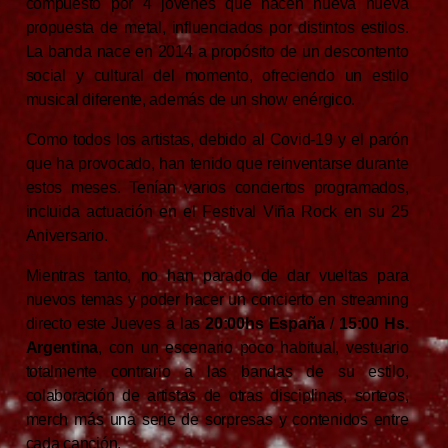
compuesto por 4 jóvenes que hacen nueva nueva
propuesta de metal, influenciados por distintos estilos.
La banda nace en 2014 a propósito de un descontento
social y cultural del momento, ofreciendo un estilo
musical diferente, además de un show enérgico.
Como todos los artistas, debido al Covid-19 y el parón
que ha provocado, han tenido que reinventarse durante
estos meses. Tenían varios conciertos programados,
incluida actuación en el Festival Viña Rock en su 25
Aniversario.
Mientras tanto, no han parado de dar vueltas para
nuevos temas y poder hacer un concierto en streaming
directo este Jueves a las
20:00hs España
/
15:00 Hs.
Argentina
, con un escenario poco habitual, vestuario
totalmente contrario a las bandas de su estilo,
colaboración de artistas de otras disciplinas, sorteos,
merch más una serie de sorpresas y contenidos entre
cada canción.