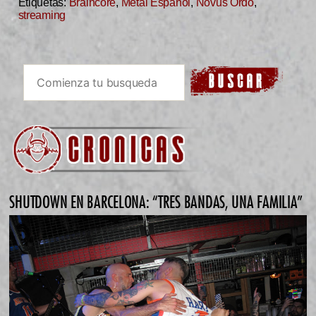
Etiquetas:
Braincore
,
Metal Español
,
Novus Ordo
,
streaming
SHUTDOWN EN BARCELONA: “TRES BANDAS, UNA FAMILIA”