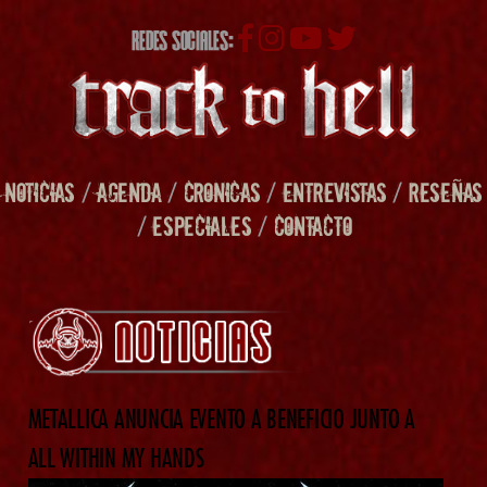
REDES SOCIALES:
NOTICIAS
/
AGENDA
/
CRONICAS
/
ENTREVISTAS
/
RESEÑAS
/
ESPECIALES
/
CONTACTO
METALLICA ANUNCIA EVENTO A BENEFICIO JUNTO A
ALL WITHIN MY HANDS