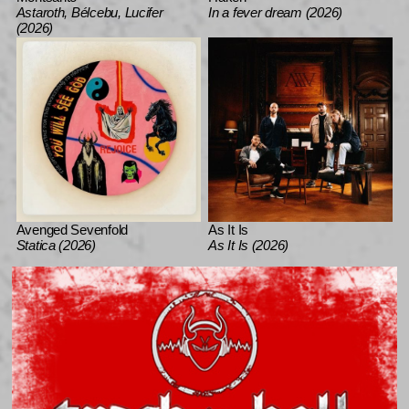
Astaroth, Bélcebu, Lucifer
In a fever dream (2026)
(2026)
Avenged Sevenfold
As It Is
Statica (2026)
As It Is (2026)