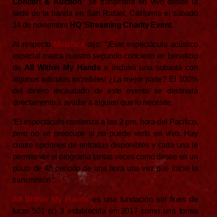
Concert & Auction”
se transmitirá en vivo desde la
sede de la banda en San Rafael, California el sábado
14 de noviembre
HQ ‘Streaming Charity Event.
Al respecto
Metallica
dijo: “¡Este espectáculo acústico
especial marca nuestro segundo concierto en beneficio
de
All Within My Hands
e incluirá una subasta con
algunos artículos increíbles! ¿La mejor parte? El 100%
del dinero recaudado de este evento se destinará
directamente a ayudar a alguien que lo necesite.
“El espectáculo comienza a las 2 pm, hora del Pacífico,
pero no se preocupe si no puede verlo en vivo. Hay
cuatro opciones de entradas disponibles y cada una le
permite ver el programa tantas veces como desee en un
plazo de 48 período de una hora una vez que inicie la
transmisión “.
All Within My Hands
es una fundación sin fines de
lucro 501 (c) 3 establecida en 2017 como una forma