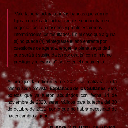
“Vale la pena aclarar que las bandas que aún no
figuran en el cartel actualizado, se encuentran en
negociación con nosotros y pronto estaremos
informándoles los resultados. En el caso que alguna
(s) no pueda (n) reintegrarse el año entrante por
cuestiones de agenda, tengan la plena seguridad
que será (n) sustituida (s) por otra (s) con el mismo
prestigio y relevancia”, se lee en el documento.
Aclaró que la edición V de 2021 se realizará en la
misma sede prevista,
Explanada de los Sultanes
, y los
boletos que ya fueron adquiridos con fecha 14 de
noviembre de 2020, serán válidos para la fecha del 30
de octubre de 2021, por lo que no habrá necesidad de
hacer cambio alguno.