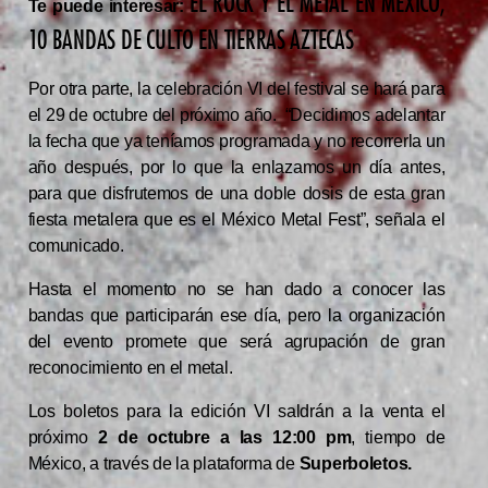
EL ROCK Y EL METAL EN MÉXICO,
Te puede interesar:
10 BANDAS DE CULTO EN TIERRAS AZTECAS
Por otra parte, la celebración VI del festival se hará para
el 29 de octubre del próximo año. “Decidimos adelantar
la fecha que ya teníamos programada y no recorrerla un
año después, por lo que la enlazamos un día antes,
para que disfrutemos de una doble dosis de esta gran
fiesta metalera que es el México Metal Fest”, señala el
comunicado.
Hasta el momento no se han dado a conocer las
bandas que participarán ese día, pero la organización
del evento promete que será agrupación de gran
reconocimiento en el metal.
Los boletos para la edición VI saldrán a la venta el
próximo
2 de octubre a las 12:00 pm
, tiempo de
México, a través de la plataforma de
Superboletos.