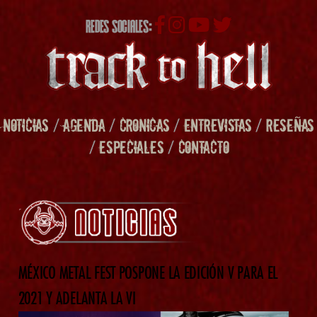
REDES SOCIALES:
NOTICIAS
/
AGENDA
/
CRONICAS
/
ENTREVISTAS
/
RESEÑAS
/
ESPECIALES
/
CONTACTO
MÉXICO METAL FEST POSPONE LA EDICIÓN V PARA EL
2021 Y ADELANTA LA VI