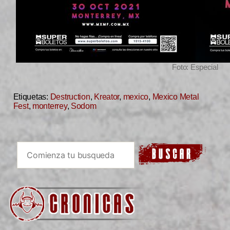
Foto: Especial
Etiquetas:
Destruction
,
Kreator
,
mexico
,
Mexico Metal
Fest
,
monterrey
,
Sodom