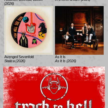
(2026)
Avenged Sevenfold
As It Is
Statica (2026)
As It Is (2026)