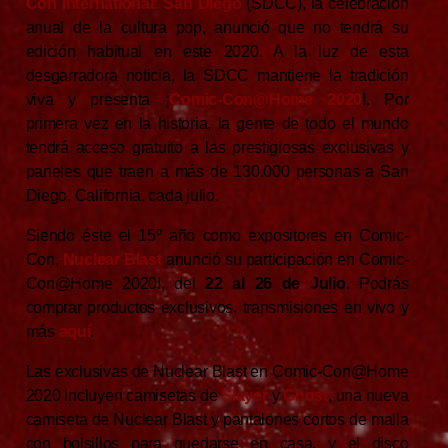
Con International: San Diego
(SDCC), la celebración
anual de la cultura pop, anunció que no tendrá su
edición habitual en este 2020. A la luz de esta
desgarradora noticia, la SDCC mantiene la tradición
viva y presenta ¡
Comic-Con@Home 2020
!. Por
primera vez en la historia, la gente de todo el mundo
tendrá acceso gratuito a las prestigiosas exclusivas y
paneles que traen a más de 130.000 personas a San
Diego, California, cada julio.
Siendo éste el 15º año como expositores en Comic-
Con,
Nuclear Blast
anunció su participación en Comic-
Con@Home 2020!, del
22 al 26 de Julio
. Podrás
comprar productos exclusivos, transmisiones en vivo y
más
aquí
.
Las exclusivas de Nuclear Blast en Comic-Con@Home
2020 incluyen camisetas de
Slayer
y
Ghost
, una nueva
camiseta de Nuclear Blast y pantalones cortos de malla
con bolsillos para quedarse en casa, y el disco