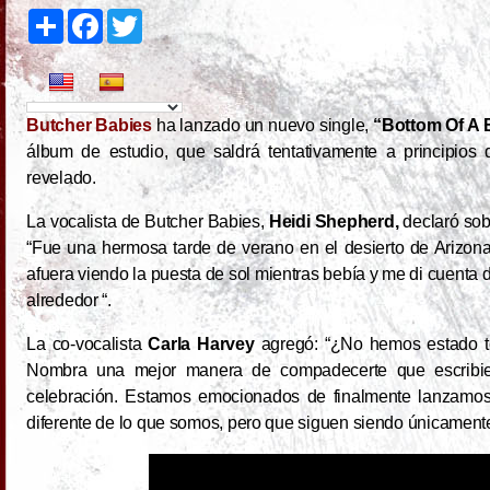
S
F
T
h
a
w
a
c
i
r
e
t
e
b
t
o
e
o
r
Butcher Babies
ha lanzado un nuevo single,
“Bottom Of A B
k
álbum de estudio, que saldrá tentativamente a principios
revelado.
La vocalista de Butcher Babies,
Heidi Shepherd,
declaró sob
“Fue una hermosa tarde de verano en el desierto de Arizon
afuera viendo la puesta de sol mientras bebía y me di cuenta 
alrededor “.
La co-vocalista
Carla Harvey
agregó: “¿No hemos estado to
Nombra una mejor manera de compadecerte que escribie
celebración. Estamos emocionados de finalmente lanzamo
diferente de lo que somos, pero que siguen siendo únicament