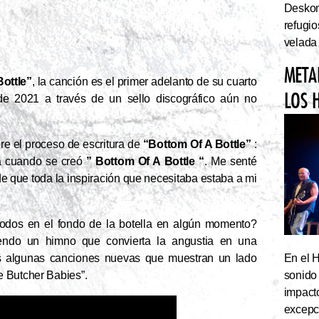
Deskom
refugi
velada
META
ottle”
, la canción es el primer adelanto de su cuarto
LOS 
 de 2021 a través de un sello discográfico aún no
re el proceso de escritura de
“Bottom Of A Bottle”
:
a cuando
se creó
” Bottom Of A Bottle “
. Me senté
de que toda la inspiración que necesitaba estaba a mi
dos en el fondo de la botella en algún momento?
ndo un himno que convierta la angustia en una
En el 
s algunas canciones nuevas que muestran un lado
sonido
e Butcher Babies”.
impact
excepc