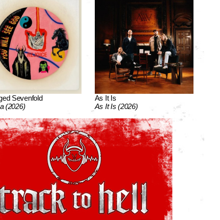
ged Sevenfold
As It Is
ca (2026)
As It Is (2026)