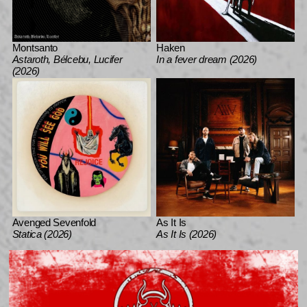
Montsanto
Haken
Astaroth, Bélcebu, Lucifer
In a fever dream (2026)
(2026)
Avenged Sevenfold
As It Is
Statica (2026)
As It Is (2026)