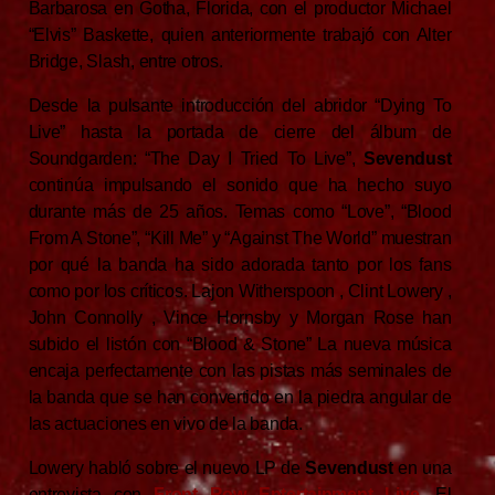
Barbarosa en Gotha, Florida, con el productor Michael
“Elvis” Baskette, quien anteriormente trabajó con Alter
Bridge, Slash, entre otros.
Desde la pulsante introducción del abridor “Dying To
Live” hasta la portada de cierre del álbum de
Soundgarden: “The Day I Tried To Live”,
Sevendust
continúa impulsando el sonido que ha hecho suyo
durante más de 25 años. Temas como “Love”, “Blood
From A Stone”, “Kill Me” y “Against The World” muestran
por qué la banda ha sido adorada tanto por los fans
como por los críticos. Lajon Witherspoon , Clint Lowery ,
John Connolly , Vince Hornsby y Morgan Rose han
subido el listón con “Blood & Stone” La nueva música
encaja perfectamente con las pistas más seminales de
la banda que se han convertido en la piedra angular de
las actuaciones en vivo de la banda.
Lowery habló sobre el nuevo LP de
Sevendust
en una
entrevista con
Front Row Entertainment Live
. El