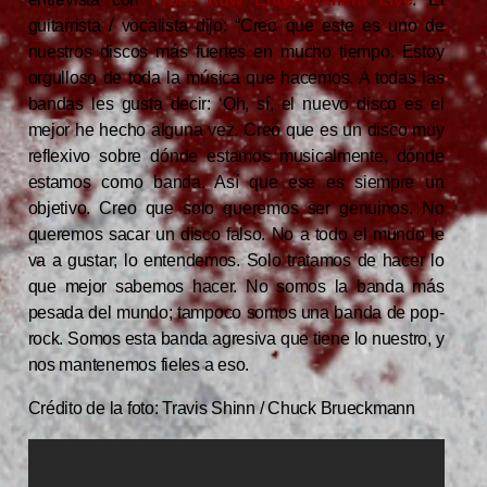
guitarrista / vocalista dijo: “Creo que este es uno de
nuestros discos más fuertes en mucho tiempo. Estoy
orgulloso de toda la música que hacemos. A todas las
bandas les gusta decir: ‘Oh, sí, el nuevo disco es el
mejor he hecho alguna vez. Creo que es un disco muy
reflexivo sobre dónde estamos musicalmente, dónde
estamos como banda. Así que ese es siempre un
objetivo. Creo que solo queremos ser genuinos. No
queremos sacar un disco falso. No a todo el mundo le
va a gustar; lo entendemos. Solo tratamos de hacer lo
que mejor sabemos hacer. No somos la banda más
pesada del mundo; tampoco somos una banda de pop-
rock. Somos esta banda agresiva que tiene lo nuestro, y
nos mantenemos fieles a eso.
Crédito de la foto: Travis Shinn / Chuck Brueckmann