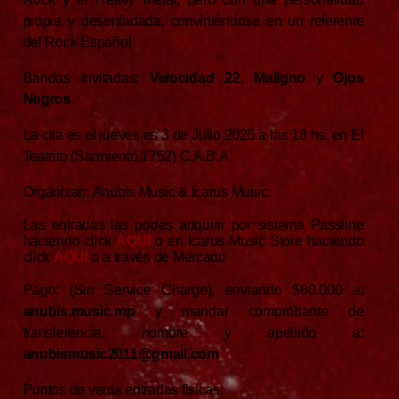
propia y desenfadada, convirtiéndose en un referente
del Rock Español
Bandas Invitadas:
Velocidad 22
,
Maligno
y
Ojos
Negros
.
La cita es el jueves es 3 de Julio 2025 a las 18 hs, en El
Teatrito (Sarmiento 1752) C.A.B.A.
Organizan: Anubis Music & Icarus Music.
Las entradas las podes adquirir por sistema Passline
haciendo click
AQUI
o en Icarus Music Store haciendo
click
AQUI
o a través de Mercado
Pago: (Sin Service Charge), enviando $60.000 a:
anubis.music.mp
y mandar comprobante de
transferencia, nombre y apellido a:
anubismusic2011@gmail.com
Puntos de venta entradas fisicas: