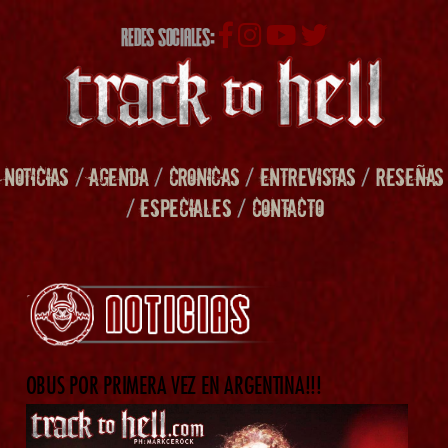
REDES SOCIALES:
NOTICIAS
/
AGENDA
/
CRONICAS
/
ENTREVISTAS
/
RESEÑAS
/
ESPECIALES
/
CONTACTO
OBUS POR PRIMERA VEZ EN ARGENTINA!!!