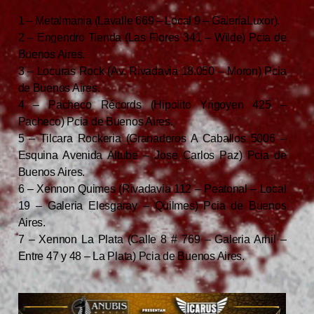
1 – Metalmania (Lavalle 669 – Local 9 – GaleríaLuxor).
2 – Engendro Tienda (Las Flores 341 – Wilde) Pcia de
Buenos Aires.
3 – Locuras Rock (Av. Rivadavia 18.050 – Moron) Pcia
de Buenos Aires.
4 – Pacheco Récords (Hipolito Yrigoyen 425 –
Pacheco) Pcia de Buenos Aires.
5 – Tilcara Rockeria (Granaderos A Caballos 5006 –
Esquina Avenida Altube – Jose Carlos Paz) Pcia de
Buenos Aires.
6 – Xennon Quimes (Rivadavia 112 – Peatonal – Local
19 – Galeria Elesgaray – Quilmes) Pcia de Buenos
Aires.
7 – Xennon La Plata (Calle 8 # 769 – Galeria Arhil –
Entre 47 y 48 – La Plata) Pcia de Buenos Aires.