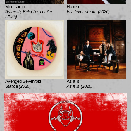
Montsanto
Haken
Astaroth, Bélcebu, Lucifer
In a fever dream (2026)
(2026)
Avenged Sevenfold
As It Is
Statica (2026)
As It Is (2026)