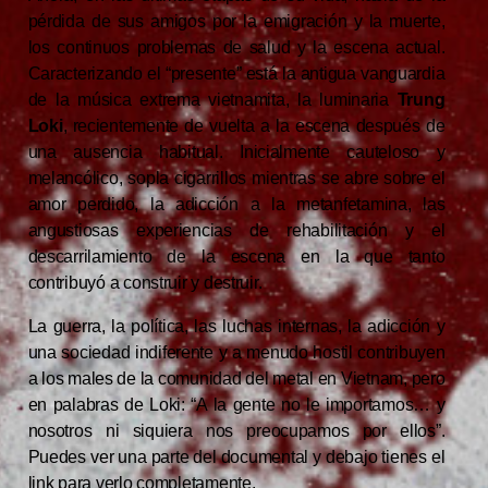
pérdida de sus amigos por la emigración y la muerte,
los continuos problemas de salud y la escena actual.
Caracterizando el “presente” está la antigua vanguardia
de la música extrema vietnamita, la luminaria
Trung
Loki
, recientemente de vuelta a la escena después de
una ausencia habitual. Inicialmente cauteloso y
melancólico, sopla cigarrillos mientras se abre sobre el
amor perdido, la adicción a la metanfetamina, las
angustiosas experiencias de rehabilitación y el
descarrilamiento de la escena en la que tanto
contribuyó a construir y destruir.
La guerra, la política, las luchas internas, la adicción y
una sociedad indiferente y a menudo hostil contribuyen
a los males de la comunidad del metal en Vietnam, pero
en palabras de Loki: “A la gente no le importamos… y
nosotros ni siquiera nos preocupamos por ellos”.
Puedes ver una parte del documental y debajo tienes el
link para verlo completamente.