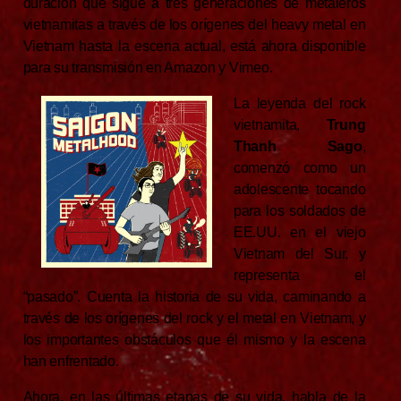
duración que sigue a tres generaciones de metaleros
vietnamitas a través de los orígenes del heavy metal en
Vietnam hasta la escena actual, está ahora disponible
para su transmisión en Amazon y Vimeo.
La leyenda del rock
vietnamita,
Trung
Thanh Sago
,
comenzó como un
adolescente tocando
para los soldados de
EE.UU. en el viejo
Vietnam del Sur, y
representa el
“pasado”. Cuenta la historia de su vida, caminando a
través de los orígenes del rock y el metal en Vietnam, y
los importantes obstáculos que él mismo y la escena
han enfrentado.
Ahora, en las últimas etapas de su vida, habla de la