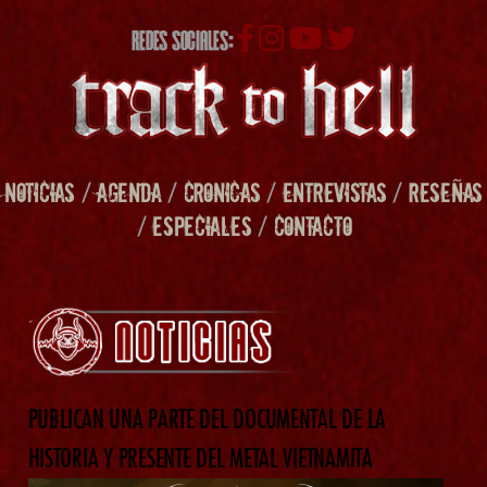
REDES SOCIALES:
NOTICIAS
/
AGENDA
/
CRONICAS
/
ENTREVISTAS
/
RESEÑAS
/
ESPECIALES
/
CONTACTO
PUBLICAN UNA PARTE DEL DOCUMENTAL DE LA
HISTORIA Y PRESENTE DEL METAL VIETNAMITA