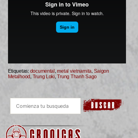
Etiquetas:
documental
,
metal vietnamita
,
Saigon
Metalhood
,
Trung Loki
,
Trung Thanh Sago