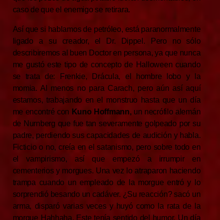
caso de que el enemigo se retirara.
Así que si hablamos de petróleo, está paranormalmente
ligado a su creador, el Dr. Dippel. Pero no sólo
describiremos al buen Doctor en persona, ya que nunca
me gustó este tipo de concepto de Halloween cuando
se trata de: Frenkie, Drácula, el hombre lobo y la
momia. Al menos no para Carach, pero aún así aquí
estamos, trabajando en el monstruo hasta que un día
me encontré con
Kuno Hoffmann,
un necrófilo alemán
de Nurnberg que fue tan severamente golpeado por su
padre, perdiendo sus capacidades de audición y habla.
Ficticio o no, creía en el satanismo, pero sobre todo en
el vampirismo, así que empezó a irrumpir en
cementerios y morgues. Una vez lo atraparon haciendo
trampa cuando un empleado de la morgue entró y lo
sorprendió besando un cadáver. ¿Su reacción? sacó un
arma, disparó varias veces y huyó como la rata de la
morgue Hahhaha. Este tenía sentido del humor. Un día