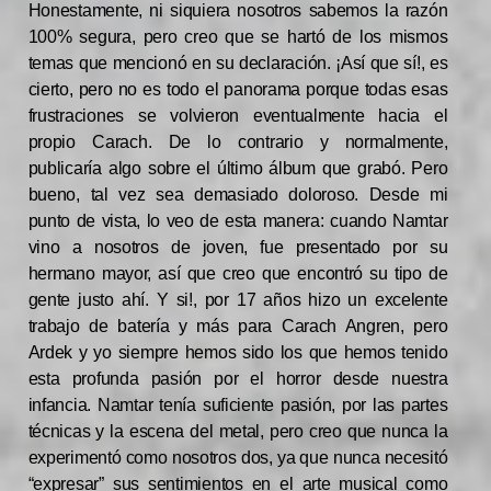
Honestamente, ni siquiera nosotros sabemos la razón
100% segura, pero creo que se hartó de los mismos
temas que mencionó en su declaración. ¡Así que sí!, es
cierto, pero no es todo el panorama porque todas esas
frustraciones se volvieron eventualmente hacia el
propio Carach. De lo contrario y normalmente,
publicaría algo sobre el último álbum que grabó. Pero
bueno, tal vez sea demasiado doloroso. Desde mi
punto de vista, lo veo de esta manera: cuando Namtar
vino a nosotros de joven, fue presentado por su
hermano mayor, así que creo que encontró su tipo de
gente justo ahí. Y si!, por 17 años hizo un excelente
trabajo de batería y más para Carach Angren, pero
Ardek y yo siempre hemos sido los que hemos tenido
esta profunda pasión por el horror desde nuestra
infancia. Namtar tenía suficiente pasión, por las partes
técnicas y la escena del metal, pero creo que nunca la
experimentó como nosotros dos, ya que nunca necesitó
“expresar” sus sentimientos en el arte musical como