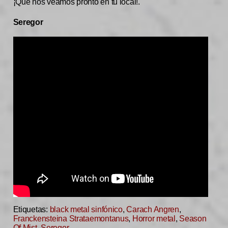
¡Que nos veamos pronto en tu local!.
Seregor
Etiquetas:
black metal sinfónico
,
Carach Angren
,
Franckensteina Strataemontanus
,
Horror metal
,
Season
Of Mist
,
Seregor