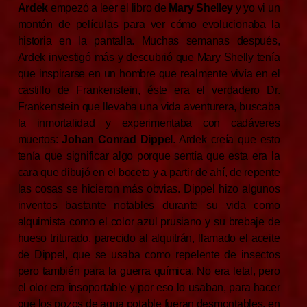
Ardek
empezó a leer el libro de
Mary Shelley
y yo vi un
montón de películas para ver cómo evolucionaba la
historia en la pantalla. Muchas semanas después,
Ardek investigó más y descubrió que Mary Shelly tenía
que inspirarse en un hombre que realmente vivía en el
castillo de Frankenstein, éste era el verdadero Dr.
Frankenstein que llevaba una vida aventurera, buscaba
la inmortalidad y experimentaba con cadáveres
muertos:
Johan Conrad Dippel
. Ardek creía que esto
tenía que significar algo porque sentía que esta era la
cara que dibujó en el boceto y a partir de ahí, de repente
las cosas se hicieron más obvias. Dippel hizo algunos
inventos bastante notables durante su vida como
alquimista como el color azul prusiano y su brebaje de
hueso triturado, parecido al alquitrán, llamado el aceite
de Dippel, que se usaba como repelente de insectos
pero también para la guerra química. No era letal, pero
el olor era insoportable y por eso lo usaban, para hacer
que los pozos de agua potable fueran desmontables, en