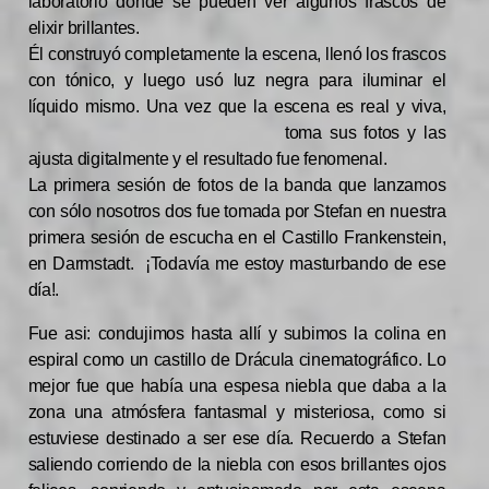
laboratorio donde se pueden ver algunos frascos de
elixir brillantes.
Él construyó completamente la escena, llenó los frascos
con tónico, y luego usó luz negra para iluminar el
líquido mismo. Una vez que la escena es real
y viva,
toma sus fotos y las
ajusta digitalmente y el resultado fue fenomenal.
La primera sesión de fotos de la banda que lanzamos
con sólo nosotros dos fue tomada por Stefan en nuestra
primera sesión de escucha en el Castillo Frankenstein,
en Darmstadt. ¡Todavía me estoy masturbando de ese
día!.
Fue asi: condujimos hasta allí y subimos la colina en
espiral como un castillo de Drácula cinematográfico. Lo
mejor fue que había una espesa niebla que daba a la
zona una atmósfera fantasmal y misteriosa, como si
estuviese destinado a ser ese día. Recuerdo a Stefan
saliendo corriendo de la niebla con esos brillantes ojos