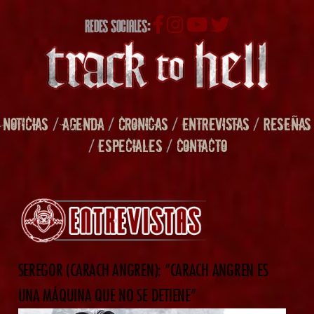
REDES SOCIALES:
NOTICIAS
/
AGENDA
/
CRONICAS
/
ENTREVISTAS
/
RESEÑAS
/
ESPECIALES
/
CONTACTO
SEREGOR (CARACH ANGREN): ”CARACH ANGREN ES
UNA MÁQUINA QUE NO SE DETIENE”