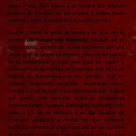
siguió a una joven pareja a un bosque que estaban
tratando de besarse, allí les disparó a ambos hasta
matarlos y bebió la sangre de sus heridas de bala.
Aquí es cuando la gente se asusta y se le ocurre el
nombre;
Der Vampir von Nürnberg
. Después de su
arresto siguió molestando a sus carceleros por una
última gota de sangre de vírgenes antes de ser puesto
en la penitenciaría y justo aquí yace mi orgullo y
satisfacción en la escritura de conceptos: este no es un
Drácula de Transilvania con dos colmillos, sino un
enfermo perturbado bautizado literalmente como
vampiro por los alemanes. La conexión es que, al igual
que Dippel, este monstruo buscó la inmortalidad
bebiendo sangre. También, Darmstadt y Nürnberg están
como a 2,5 km de distancia y en sus estudios de
ocultismo, añadimos el hecho de que Hoffmann
estudiaba el trabajo de Dippel bajo uno de sus nombres
de refugiado; Demócrito. Y aquí digo que el vampiro se