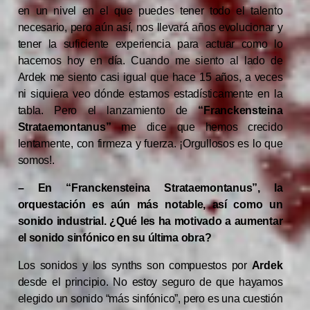
en un nivel en el que puedes tener todo el talento
necesario, pero aún así, nos llevará años evolucionar y
tener la suficiente experiencia para actuar como lo
hacemos hoy en día. Cuando me siento al lado de
Ardek me siento casi igual que hace 15 años, a veces
ni siquiera veo dónde estamos estadísticamente en la
tabla. Pero el lanzamiento de
“Franckensteina
Strataemontanus”
me dice que hemos crecido
lentamente, con firmeza y fuerza. ¡Orgullosos es lo que
somos!.
– En “Franckensteina Strataemontanus”, la
orquestación es aún más notable, así como un
sonido industrial. ¿Qué les ha motivado a aumentar
el sonido sinfónico en su última obra?
Los sonidos y los synths son compuestos por
Ardek
desde el principio. No estoy seguro de que hayamos
elegido un sonido “más sinfónico”, pero es una cuestión