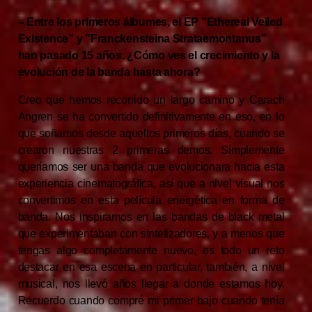
– Entre los primeros álbumes, el EP ”Ethereal Veiled
Existence” y ”Franckensteina Strataemontanus”
han pasado 15 años. ¿Cómo ves el crecimiento y la
evolución de la banda hasta ahora?
Creo que hemos recorrido un largo camino y Carach
Angren se ha convertido definitivamente en eso, en lo
que soñamos desde aquellos primeros días, cuando se
crearon nuestras 2 primeras demos. Simplemente
queríamos ser una banda que evolucionara hacia esta
experiencia cinematográfica, así que a nivel visual nos
convertimos en esta película energética en forma de
banda. Nos inspiramos en las bandas de black metal
que experimentaban con sintetizadores, y a menos que
tengas algo completamente nuevo, es todo un reto
destacar en esa escena en particular, también, a nivel
musical, nos llevó años llegar a donde estamos hoy.
Recuerdo cuando compré mi primer bajo cuando tenía