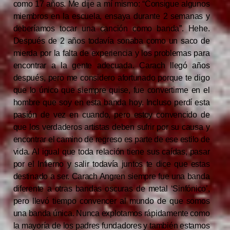
como 17 años. Me dije a mí mismo: “Consigue algunos
miembros en la escuela, ensaya durante 2 semanas y
deberíamos tocar una canción como banda”. Hehe.
Después de 2 años todavía sonaba como un saco de
mierda por la falta de experiencia y los problemas para
encontrar a la gente adecuada. Carach llegó años
después, pero me considero afortunado porque te digo
que lo único que siempre quise, fue convertirme en el
hombre que soy en esta banda hoy. Incluso perdí esta
pasión de vez en cuando, pero estoy convencido de
que los verdaderos artistas deben sufrir por su causa y
encontrar el camino de regreso es parte de ese estilo de
vida. Al igual que toda relación tiene sus caídas, pasar
por el Infierno y salir todavía juntos te dice que estas
destinado a ser. Carach Angren siempre fue una banda
diferente a otras bandas oscuras de metal ‘Sinfónico’,
pero llevó tiempo convencer al mundo de que somos
una banda única. Nunca explotamos rápidamente como
la mayoría de los padres fundadores y también estamos