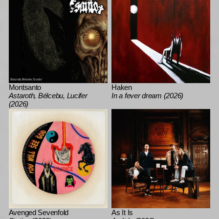
Montsanto
Haken
Astaroth, Bélcebu, Lucifer
In a fever dream (2026)
(2026)
Avenged Sevenfold
As It Is