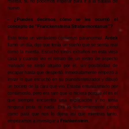
mierda, sí, no podemos esperar para ir a la batalla de
nuevo.
– ¿Puedes decirnos cómo se les ocurrió el
concepto de “Franckensteina Strataemontanus”?
Esto tiene un verdadero comienzo paranormal.
Ardek
llamó un día, dijo que tenía un sueño que se sentía real
como la mierda. Escuchó tonos extraños en esta vieja
casa y cuando vio el retrato de un rostro de aspecto
malvado se sintió atraído por él, sin posibilidad de
escapar hasta que despertó. Inmediatamente empezó a
imitar lo que escuchó en su piano/sintetizador y dibujó
un boceto de la cara que vio. Estaba entusiasmado por
contárnoslo, pero era raro que lo hiciera porque él es el
que siempre encuentra una explicación y no tenía
ninguna pista ni nada. Era lo suficientemente cierto
como para que nos lo dijera así que mientras tanto,
empezamos a investigar a
Frankenstein
.