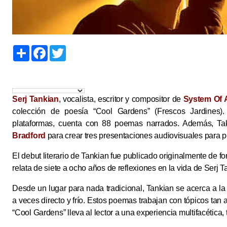
S
F
T
h
a
w
a
c
i
r
e
t
e
b
t
o
e
o
r
Serj Tankian
, vocalista, escritor y compositor de
System Of 
k
colección de poesía “Cool Gardens” (Frescos Jardines).
plataformas, cuenta con 88 poemas narrados. Además, Tak
Bradford
para crear tres presentaciones audiovisuales para
El debut literario de Tankian fue publicado originalmente de 
relata de siete a ocho años de reflexiones en la vida de Serj T
Desde un lugar para nada tradicional, Tankian se acerca a la p
a veces directo y frío. Estos poemas trabajan con tópicos tan 
“Cool Gardens” lleva al lector a una experiencia multifacética