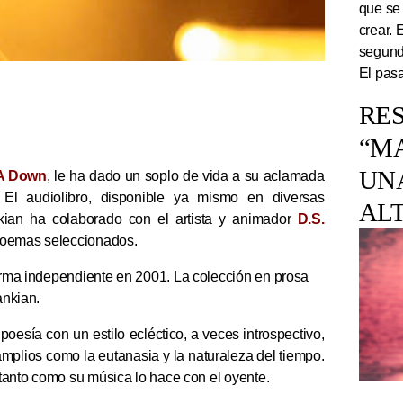
que se
crear. 
segundo
El pasa
RES
“M
UN
A Down
, le ha dado un soplo de vida a su aclamada
 El audiolibro, disponible ya mismo en diversas
AL
ian ha colaborado con el artista y animador
D.S.
 poemas seleccionados.
forma independiente en 2001. La colección en prosa
ankian.
oesía con un estilo ecléctico, a veces introspectivo,
amplios como la eutanasia y la naturaleza del tiempo.
, tanto como su música lo hace con el oyente.