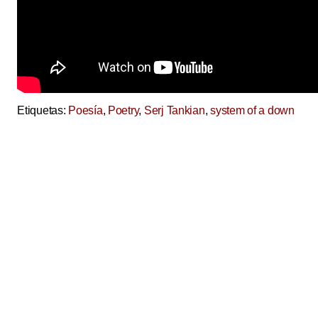
Etiquetas:
Poesía
,
Poetry
,
Serj Tankian
,
system of a down