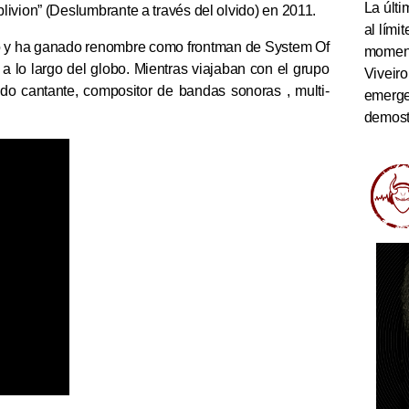
La últi
ivion” (Deslumbrante a través del olvido) en 2011.
al lím
nio y ha ganado renombre como frontman de System Of
momento
 lo largo del globo. Mientras viajaban con el grupo
Viveiro
do cantante, compositor de bandas sonoras , multi-
emerge
demostr