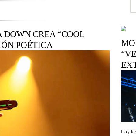
 A DOWN CREA “COOL
MOV
IÓN POÉTICA
“VE
EX
Hay fes