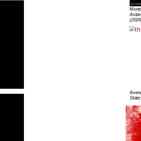
Mont
Astar
(2026
Aven
Stati