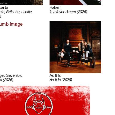
santo
Haken
oth, Bélcebu, Lucifer
In a fever dream (2026)
)
ged Sevenfold
As It Is
ca (2026)
As It Is (2026)