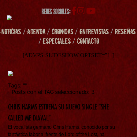
REDES SOCIALES:
NOTICIAS
/
AGENDA
/
CRONICAS
/
ENTREVISTAS
/
RESEÑAS
/
ESPECIALES
/
CONTACTO
[ADVPS-SLIDESHOW OPTSET="1"]
Tags:
""
- Posts con el TAG seleccionado: 3
CHRIS HARMS ESTRENA SU NUEVO SINGLE “SHE
CALLED ME DIAVAL”
El vocalista germano Chris Harms, conocido por su
fantástica labor al frente de Lord of the Lost, ha