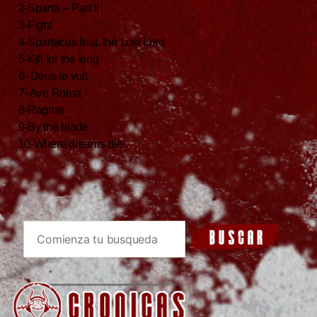
2-Sparta – Part II
3-Fight
4-Spartacus feat. the Lost Lord
5-Kill for the king
6- Deus lo vult
7- Ave Roma
8-Ragnar
9-By the blade
10-Where dreams die