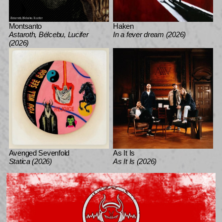
Montsanto
Haken
Astaroth, Bélcebu, Lucifer
In a fever dream (2026)
(2026)
Avenged Sevenfold
As It Is
Statica (2026)
As It Is (2026)