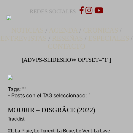
REDES SOCIALES:
NOTICIAS
/
AGENDA
/
CRONICAS
/
ENTREVISTAS
/
RESEÑAS
/
ESPECIALES
/
CONTACTO
[ADVPS-SLIDESHOW OPTSET="1"]
Tags:
""
- Posts con el TAG seleccionado: 1
MOURIR – DISGRÂCE (2022)
Tracklist:
01. La Pluie, Le Torrent, La Boue, Le Vent, La Lave