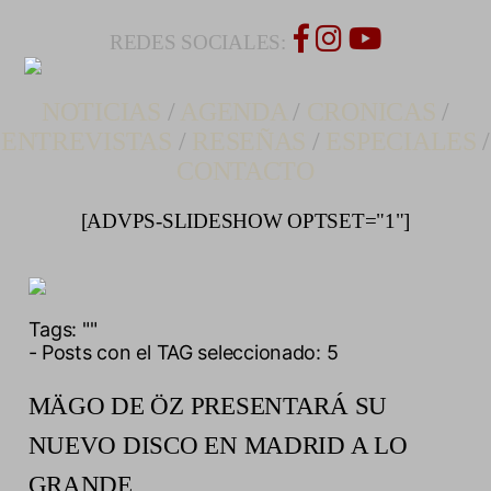
REDES SOCIALES:
NOTICIAS
/
AGENDA
/
CRONICAS
/
ENTREVISTAS
/
RESEÑAS
/
ESPECIALES
/
CONTACTO
[ADVPS-SLIDESHOW OPTSET="1"]
Tags:
""
- Posts con el TAG seleccionado: 5
MÄGO DE ÖZ PRESENTARÁ SU
NUEVO DISCO EN MADRID A LO
GRANDE