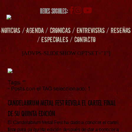
REDES SOCIALES:
NOTICIAS
/
AGENDA
/
CRONICAS
/
ENTREVISTAS
/
RESEÑAS
/
ESPECIALES
/
CONTACTO
[ADVPS-SLIDESHOW OPTSET="1"]
Tags:
""
- Posts con el TAG seleccionado: 1
CANDELABRUM METAL FEST REVELA EL CARTEL FINAL
DE SU QUINTA EDICIÓN
El Candelabrum Metal Fest ha dado a conocer el cartel
final para su quinta edición después de dar a conocer a