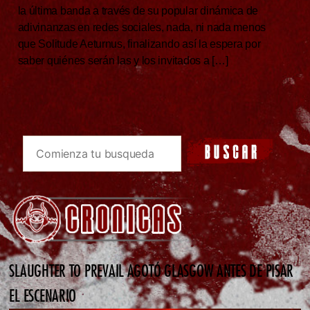
la última banda a través de su popular dinámica de
adivinanzas en redes sociales, nada, ni nada menos
que Solitude Aeturnus, finalizando así la espera por
saber quiénes serán las y los invitados a […]
SLAUGHTER TO PREVAIL AGOTÓ GLASGOW ANTES DE PISAR
EL ESCENARIO