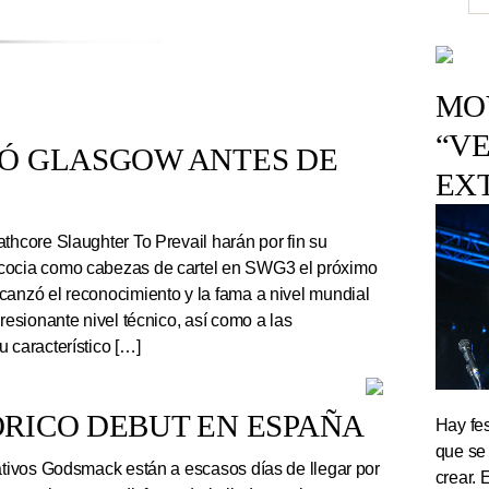
MOV
“VE
TÓ GLASGOW ANTES DE
EX
thcore Slaughter To Prevail harán por fin su
cocia como cabezas de cartel en SWG3 el próximo
canzó el reconocimiento y la fama a nivel mundial
presionante nivel técnico, así como a las
 característico […]
RICO DEBUT EN ESPAÑA
Hay fes
que se
tivos Godsmack están a escasos días de llegar por
crear. 