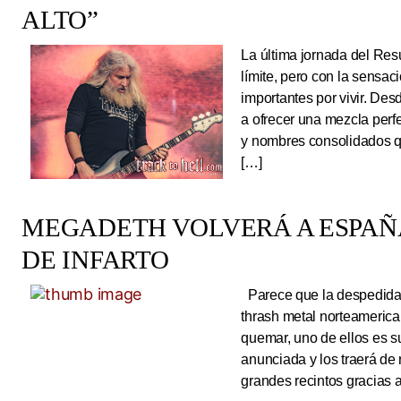
ALTO”
La última jornada del Resu
límite, pero con la sens
importantes por vivir. Des
a ofrecer una mezcla perf
y nombres consolidados q
[…]
MEGADETH VOLVERÁ A ESPAÑA
DE INFARTO
Parece que la despedida d
thrash metal norteameric
quemar, uno de ellos es s
anunciada y los traerá de
grandes recintos gracias 