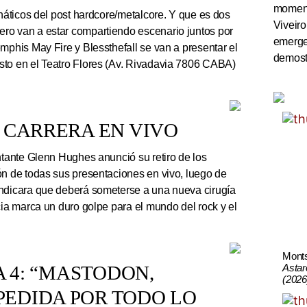
momento
náticos del post hardcore/metalcore. Y que es dos
Viveiro
ro van a estar compartiendo escenario juntos por
emerge
mphis May Fire y Blessthefall se van a presentar el
demostr
sto en el Teatro Flores (Av. Rivadavia 7806 CABA)
 CARRERA EN VIVO
ntante Glenn Hughes anunció su retiro de los
ón de todas sus presentaciones en vivo, luego de
indicara que deberá someterse a una nueva cirugía
cia marca un duro golpe para el mundo del rock y el
Mont
Astar
A 4: “MASTODON,
(2026
EDIDA POR TODO LO