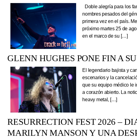
Doble alegría para los fa
nombres pesados del géne
primera vez en el país. Me
próximo martes 25 de ago
en el marco de su […]
GLENN HUGHES PONE FIN A SU
El legendario bajista y ca
escenarios y la cancelaci
que su equipo médico le 
a corazón abierto. La noti
heavy metal, […]
RESURRECTION FEST 2026 – DI
MARILYN MANSON Y UNA DESP