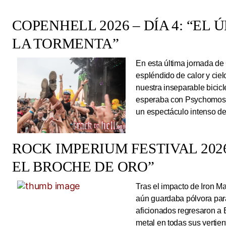
COPENHELL 2026 – DÍA 4: “EL
LA TORMENTA”
En esta última jornada de
espléndido de calor y cie
nuestra inseparable bicicl
esperaba con Psychomoshe
un espectáculo intenso de
ROCK IMPERIUM FESTIVAL 2026
EL BROCHE DE ORO”
Tras el impacto de Iron 
aún guardaba pólvora para 
aficionados regresaron a 
metal en todas sus vertie