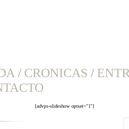
DA
/
CRONICAS
/
ENTR
NTACTO
[advps-slideshow optset="1"]