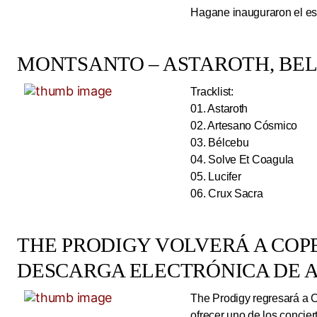
Hagane inauguraron el esc
MONTSANTO – ASTAROTH, BELC
Tracklist:
01. Astaroth
02. Artesano Cósmico
03. Bélcebu
04. Solve Et Coagula
05. Lucifer
06. Crux Sacra
THE PRODIGY VOLVERÁ A CO
DESCARGA ELECTRÓNICA DE A
The Prodigy regresará a 
ofrecer uno de los concie