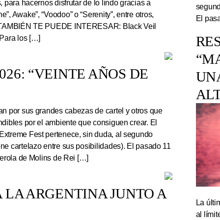
, para hacernos disfrutar de lo lindo gracias a
segundo
”, Awake”, “Voodoo” o “Serenity”, entre otros,
El pasa
r. TAMBIÉN TE PUEDE INTERESAR: Black Veil
RES
Para los […]
“M
26: “VEINTE AÑOS DE
UN
AL
an por sus grandes cabezas de cartel y otros que
ndibles por el ambiente que consiguen crear. El
Extreme Fest pertenece, sin duda, al segundo
ne cartelazo entre sus posibilidades). El pasado 11
serola de Molins de Rei […]
 LA ARGENTINA JUNTO A
La últi
al lím