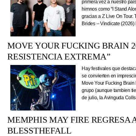
primera vez a nuestro país
himnos como “I Stand Alone
gracias a Z Live On Tou
Brides – Vindicate (2026) 
MOVE YOUR FUCKING BRAIN 20
RESISTENCIA EXTREMA”
Hay festivales que destac
se convierten en impresci
Move Your Fucking Brain 
grupo (aunque tambien tie
de julio, la Avinguda Coll
MEMPHIS MAY FIRE REGRESA A
BLESSTHEFALL