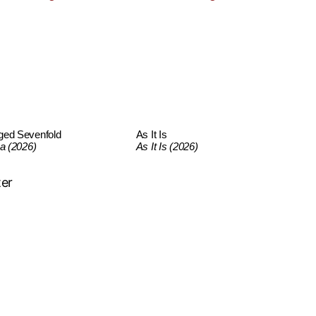
ged Sevenfold
As It Is
ca (2026)
As It Is (2026)