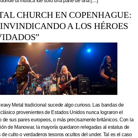
 donde la música fue solo una parte de una […]
TAL CHURCH EN COPENHAGUE:
EINVINDICANDO A LOS HÉROES
VIDADOS”
Heavy Metal tradicional sucede algo curioso. Las bandas de
 clásico provenientes de Estados Unidos nunca lograron el
o de sus pares europeos, o más precisamente británicos. Con la
ión de Manowar, la mayoría quedaron relegadas al estatus de
de culto o verdaderos tesoros ocultos del under. Tal es el caso