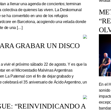
velada
tan a llenar una agenda de conciertos; terminan
 colectiva de quienes las viven. La Deskomunal
ME
 se ha convertido en uno de los refugios
“R
hardcore en Barcelona, acogiendo una velada donde
rte de una […]
OL
PARA GRABAR UN DISCO
a vivir el próximo sábado 22 de agosto. Y es que la
tar en el Microestadio Malvinas Argentinas
en La Paternal con el fin de dejar grabado y
celebrará el 35 aniversario de Ácido Argentino, un
En el 
sonido
impact
excepc
UE: “REINVINDICANDO A
bandas 