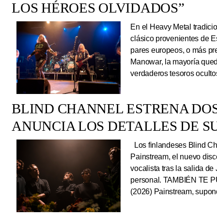
LOS HÉROES OLVIDADOS”
En el Heavy Metal tradici
clásico provenientes de E
pares europeos, o más pre
Manowar, la mayoría queda
verdaderos tesoros ocultos
BLIND CHANNEL ESTRENA DO
ANUNCIA LOS DETALLES DE S
Los finlandeses Blind Cha
Painstream, el nuevo dis
vocalista tras la salida d
personal. TAMBIÉN TE P
(2026) Painstream, supond