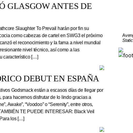
TÓ GLASGOW ANTES DE
thcore Slaughter To Prevail harán por fin su
Aven
cocia como cabezas de cartel en SWG3 el próximo
Stati
canzó el reconocimiento y la fama a nivel mundial
presionante nivel técnico, así como a las
 característico […]
RICO DEBUT EN ESPAÑA
tivos Godsmack están a escasos días de llegar por
, para hacernos disfrutar de lo lindo gracias a
”, Awake”, “Voodoo” o “Serenity”, entre otros,
r. TAMBIÉN TE PUEDE INTERESAR: Black Veil
Para los […]