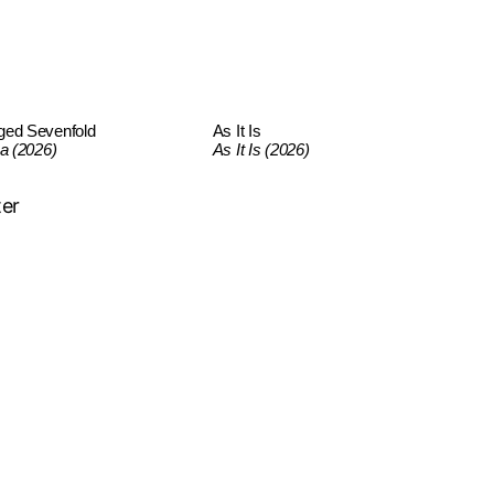
ged Sevenfold
As It Is
ca (2026)
As It Is (2026)