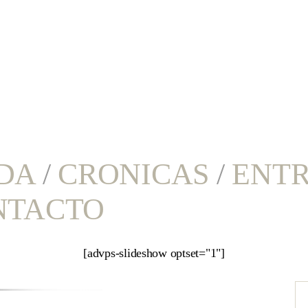
DA
/
CRONICAS
/
ENTR
NTACTO
[advps-slideshow optset="1"]