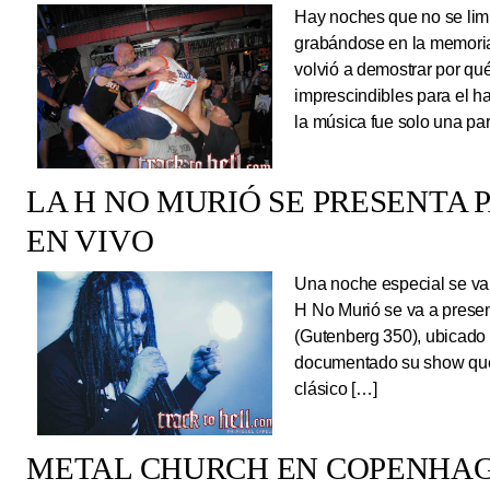
Hay noches que no se limi
grabándose en la memoria
volvió a demostrar por qué
imprescindibles para el 
la música fue solo una pa
LA H NO MURIÓ SE PRESENTA 
EN VIVO
Una noche especial se va 
H No Murió se va a presen
(Gutenberg 350), ubicado 
documentado su show que 
clásico […]
METAL CHURCH EN COPENHAG