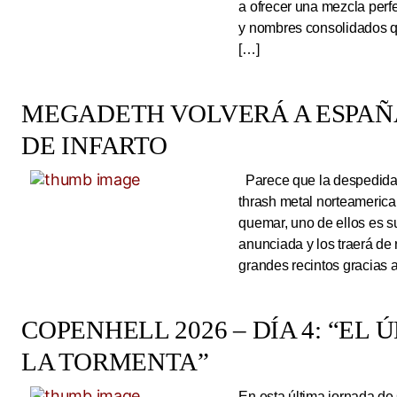
a ofrecer una mezcla perf
y nombres consolidados q
[…]
MEGADETH VOLVERÁ A ESPAÑA
DE INFARTO
Parece que la despedida d
thrash metal norteameric
quemar, uno de ellos es s
anunciada y los traerá de
grandes recintos gracias 
COPENHELL 2026 – DÍA 4: “EL
LA TORMENTA”
En esta última jornada de