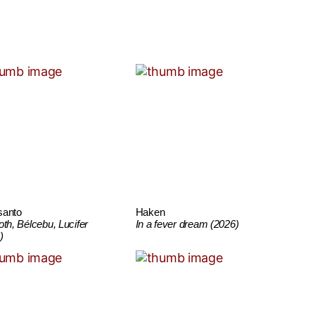
santo
Haken
oth, Bélcebu, Lucifer
In a fever dream (2026)
)