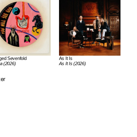
ged Sevenfold
As It Is
ca (2026)
As It Is (2026)