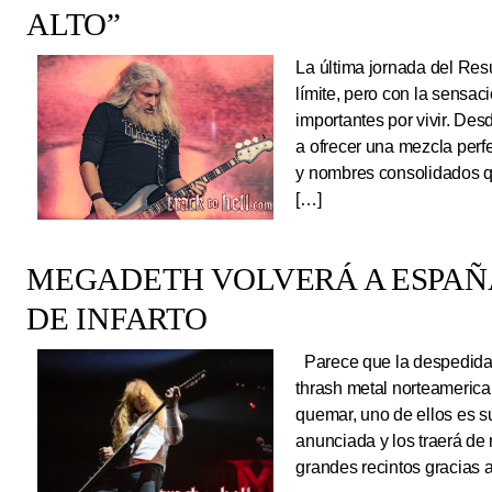
ALTO”
La última jornada del Resu
límite, pero con la sens
importantes por vivir. Des
a ofrecer una mezcla perf
y nombres consolidados q
[…]
MEGADETH VOLVERÁ A ESPAÑA
DE INFARTO
Parece que la despedida d
thrash metal norteameric
quemar, uno de ellos es s
anunciada y los traerá de
grandes recintos gracias 