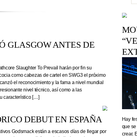
MOV
“VE
TÓ GLASGOW ANTES DE
EX
thcore Slaughter To Prevail harán por fin su
cocia como cabezas de cartel en SWG3 el próximo
canzó el reconocimiento y la fama a nivel mundial
presionante nivel técnico, así como a las
 característico […]
RICO DEBUT EN ESPAÑA
Hay fes
que se
tivos Godsmack están a escasos días de llegar por
crear. 