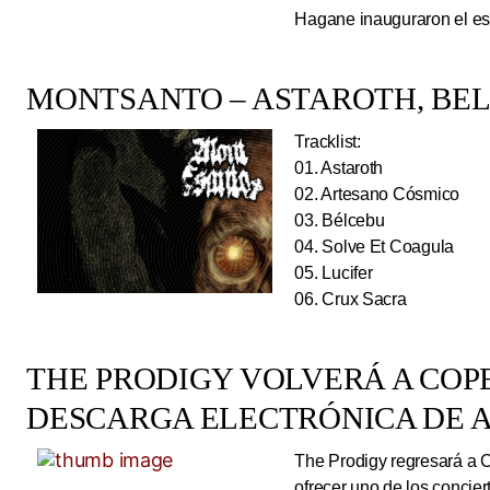
Hagane inauguraron el esc
MONTSANTO – ASTAROTH, BELC
Tracklist:
01. Astaroth
02. Artesano Cósmico
03. Bélcebu
04. Solve Et Coagula
05. Lucifer
06. Crux Sacra
THE PRODIGY VOLVERÁ A CO
DESCARGA ELECTRÓNICA DE A
The Prodigy regresará a 
ofrecer uno de los concie