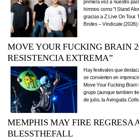
primera vez a nuestro país
himnos como “I Stand Alone
gracias a Z Live On Tou
Brides – Vindicate (2026) 
MOVE YOUR FUCKING BRAIN 20
RESISTENCIA EXTREMA”
Hay festivales que destac
se convierten en impresci
Move Your Fucking Brain 
grupo (aunque tambien tie
de julio, la Avinguda Coll
MEMPHIS MAY FIRE REGRESA A
BLESSTHEFALL