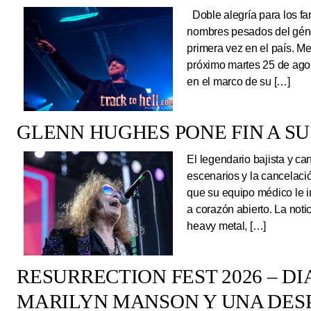
Doble alegría para los fa
nombres pesados del géne
primera vez en el país. Me
próximo martes 25 de ago
en el marco de su […]
GLENN HUGHES PONE FIN A SU
El legendario bajista y ca
escenarios y la cancelaci
que su equipo médico le 
a corazón abierto. La noti
heavy metal, […]
RESURRECTION FEST 2026 – DI
MARILYN MANSON Y UNA DESP