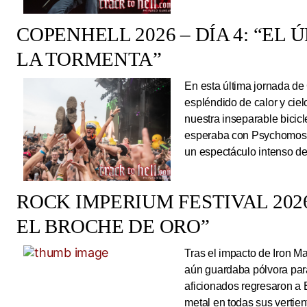
COPENHELL 2026 – DÍA 4: “EL
LA TORMENTA”
En esta última jornada de
espléndido de calor y cie
nuestra inseparable bicicl
esperaba con Psychomoshe
un espectáculo intenso de
ROCK IMPERIUM FESTIVAL 2026
EL BROCHE DE ORO”
Tras el impacto de Iron 
aún guardaba pólvora para 
aficionados regresaron a 
metal en todas sus vertie