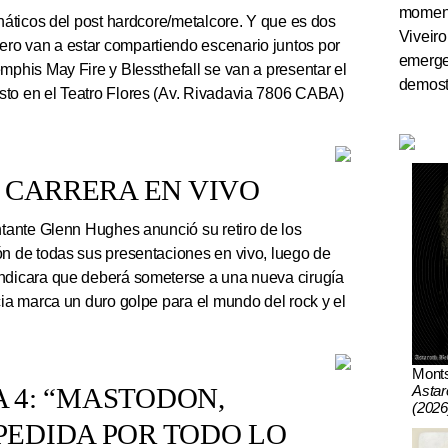
momento
náticos del post hardcore/metalcore. Y que es dos
Viveiro
ro van a estar compartiendo escenario juntos por
emerge
mphis May Fire y Blessthefall se van a presentar el
demostr
sto en el Teatro Flores (Av. Rivadavia 7806 CABA)
 CARRERA EN VIVO
ntante Glenn Hughes anunció su retiro de los
ón de todas sus presentaciones en vivo, luego de
indicara que deberá someterse a una nueva cirugía
cia marca un duro golpe para el mundo del rock y el
Mont
Astar
A 4: “MASTODON,
(2026
EDIDA POR TODO LO