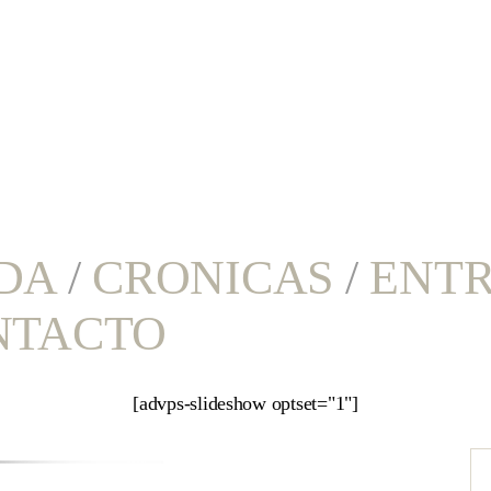
DA
/
CRONICAS
/
ENTR
NTACTO
[advps-slideshow optset="1"]