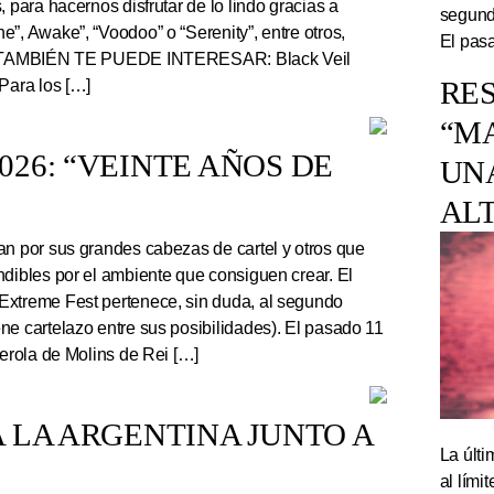
, para hacernos disfrutar de lo lindo gracias a
segundo
”, Awake”, “Voodoo” o “Serenity”, entre otros,
El pasa
r. TAMBIÉN TE PUEDE INTERESAR: Black Veil
RES
Para los […]
“M
26: “VEINTE AÑOS DE
UN
AL
an por sus grandes cabezas de cartel y otros que
ndibles por el ambiente que consiguen crear. El
Extreme Fest pertenece, sin duda, al segundo
ne cartelazo entre sus posibilidades). El pasado 11
serola de Molins de Rei […]
 LA ARGENTINA JUNTO A
La últi
al lím