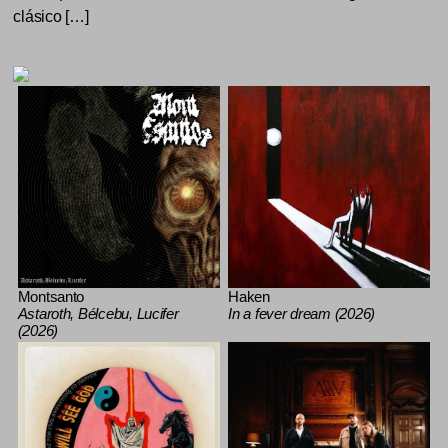
clásico […]
Montsanto
Haken
Astaroth, Bélcebu, Lucifer
In a fever dream (2026)
(2026)