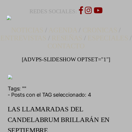
REDES SOCIALES:
NOTICIAS
/
AGENDA
/
CRONICAS
/
ENTREVISTAS
/
RESEÑAS
/
ESPECIALES
/
CONTACTO
[ADVPS-SLIDESHOW OPTSET="1"]
Tags:
""
- Posts con el TAG seleccionado: 4
LAS LLAMARADAS DEL
CANDELABRUM BRILLARÁN EN
SEPTIEMBRE