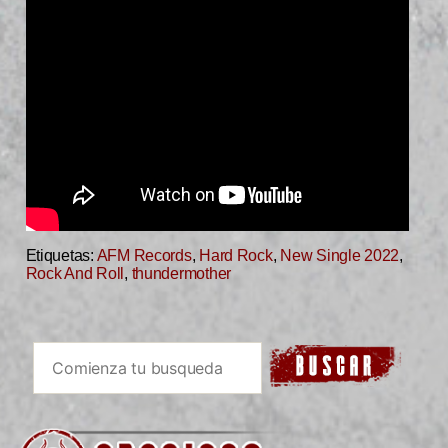
Etiquetas:
AFM Records
,
Hard Rock
,
New Single 2022
,
Rock And Roll
,
thundermother