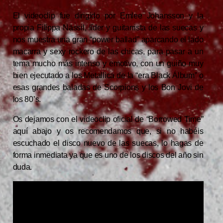
El videoclip fue dirigido por Emlee Johansson y la
propia Filippa Nässil, líder y guitarrista de las suecas y
nos muestra una gran “power ballad” aparcando el lado
macarra y sexy rockero de las chicas, para pasar a un
tema mucho más intenso y emotivo, con un guiño muy
bien ejecutado a los Metallica de la “era Black Álbum” o
esas grandes baladas de Scorpions y los Bon Jovi de
los 80’s.
Os dejamos con el videoclip oficial de “Borrowed Time”
aquí abajo y os recomendamos que, si no habéis
escuchado el disco nuevo de las suecas, lo hagas de
forma inmediata ya que es uno de los discos del año sin
duda.