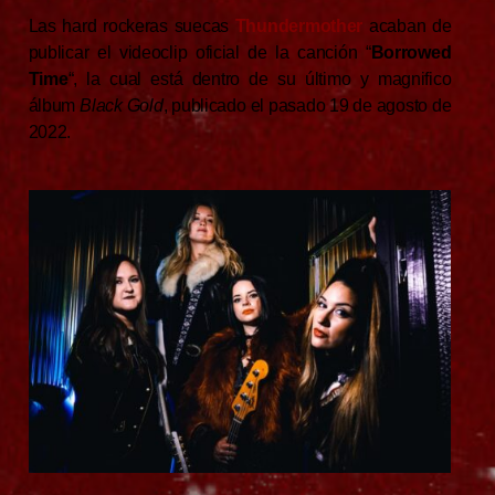
Las hard rockeras suecas
Thundermother
acaban de
publicar el videoclip oficial de la canción “
Borrowed
Time
“, la cual está dentro de su último y magnifico
álbum
Black Gold
, publicado el pasado 19 de agosto de
2022.