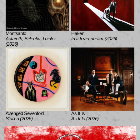
Montsanto
Haken
Astaroth, Bélcebu, Lucifer
In a fever dream (2026)
(2026)
Avenged Sevenfold
As It Is
Statica (2026)
As It Is (2026)