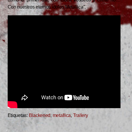
Con nuestros eternos ídolos Metallica”.
Etiquetas:
Blackened
,
metallica
,
Trallery