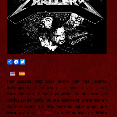
S
F
T
h
a
w
a
c
i
r
e
t
e
b
t
Han pasado diez años desde que tres jóvenes
o
e
o
r
mallorquines se subieron por primera vez a un
k
escenario con el sano propósito de destrozar las
cervicales de todos los que estuvieron presentes en
aquel concierto. En ese momento aquel grupo que
versioneaba a
Metallica
con el nombre de
White