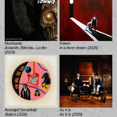
Montsanto
Haken
Astaroth, Bélcebu, Lucifer
In a fever dream (2026)
(2026)
Avenged Sevenfold
As It Is
Statica (2026)
As It Is (2026)