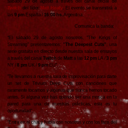
sábado 29 de agosto a través del canal oficial de
Twitch
del líder
Matt Heafy
. El evento se transmitirá a
las
9 pm
España /
16:00 hs.
Argentina.
Comunica la banda:
“El sábado 29 de agosto nosotros, ”The Kings of
Streaming” presentaremos:
”The Deepest Cuts”
, una
serie gratuita en directo desde nuestra sala de ensayos
a través del canal
Twitch
de
Matt
a las
12 pm
LA /
3 pm
NY /
8 pm
UK /
9 pm
EU”.
”Te llevamos a nuestra sala de improvisación para darte
un set de Trivium Deep Cuts con canciones que
raramente tocamos y algunas que nunca hemos tocado
antes. Si alguna vez has querido ser una mosca en la
pared para una de nuestras prácticas, esta es tu
oportunidad”.
”Entra en el chat y habla con nosotros y con los fans del