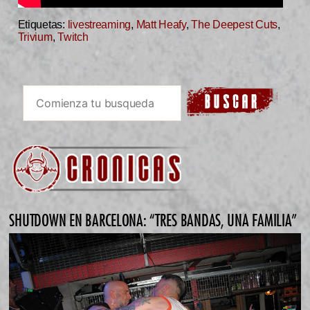
Etiquetas:
livestreaming
,
Matt Heafy
,
The Deepest Cuts
,
Trivium
,
Twitch
SHUTDOWN EN BARCELONA: “TRES BANDAS, UNA FAMILIA”