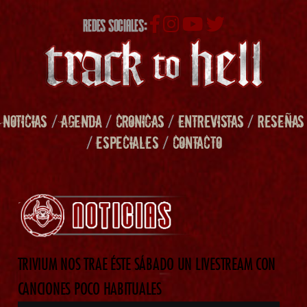
REDES SOCIALES:
NOTICIAS
/
AGENDA
/
CRONICAS
/
ENTREVISTAS
/
RESEÑAS
/
ESPECIALES
/
CONTACTO
TRIVIUM NOS TRAE ÉSTE SÁBADO UN LIVESTREAM CON
CANCIONES POCO HABITUALES