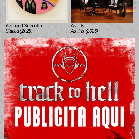
Avenged Sevenfold
As It Is
Statica (2026)
As It Is (2026)