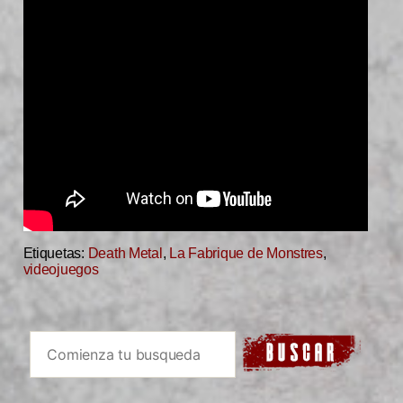
Etiquetas:
Death Metal
,
La Fabrique de Monstres
,
videojuegos