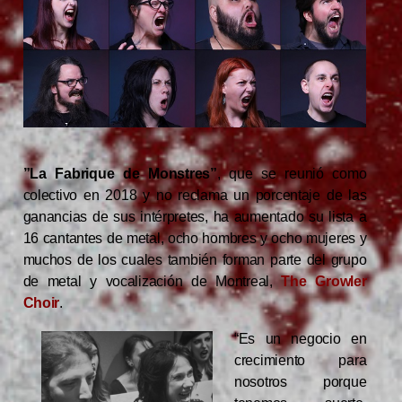
”La Fabrique de Monstres”
, que se reunió como
colectivo en 2018 y no reclama un porcentaje de las
ganancias de sus intérpretes, ha aumentado su lista a
16 cantantes de metal, ocho hombres y ocho mujeres y
muchos de los cuales también forman parte del grupo
de metal y vocalización de Montreal,
The Growler
Choir
.
“Es un negocio en
crecimiento para
nosotros porque