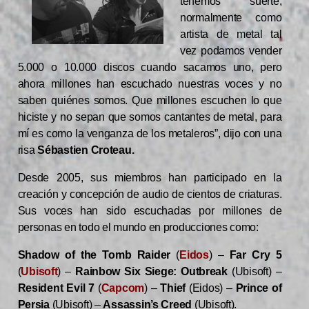
tenemos suerte,
normalmente como
artista de metal tal
vez podamos vender
5.000 o 10.000 discos cuando sacamos uno, pero
ahora millones han escuchado nuestras voces y no
saben quiénes somos. Que millones escuchen lo que
hiciste y no sepan que somos cantantes de metal, para
mí es como la venganza de los metaleros”, dijo con una
risa
Sébastien Croteau.
Desde 2005, sus miembros han participado en la
creación y concepción de audio de cientos de criaturas.
Sus voces han sido escuchadas por millones de
personas en todo el mundo en producciones como:
Shadow of the Tomb Raider
(
Eidos
) –
Far Cry 5
(
Ubisoft
) –
Rainbow Six Siege: Outbreak
(Ubisoft) –
Resident Evil 7
(
Capcom
) –
Thief
(Eidos) –
Prince of
Persia
(Ubisoft) –
Assassin’s Creed
(Ubisoft).