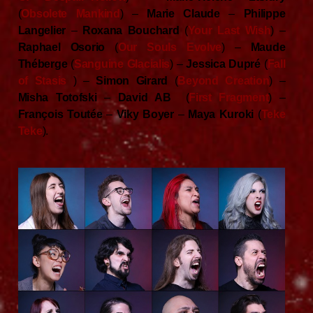
(
Obsolete Mankind
) –
Marie Claude
–
Philippe
Langelier
–
Roxana Bouchard
(
Your Last Wish
) –
Raphael Osorio
(
Our Souls Evolve
) –
Maude
Théberge
(
Sanguine Glacialis
) –
Jessica Dupré
(
Fall
of Stasis
) –
Simon Girard
(
Beyond Creation
) –
Misha Totofski
–
David AB
(
First Fragment
) –
François Toutée
–
Viky Boyer
–
Maya Kuroki
(
Teke
Teke
).