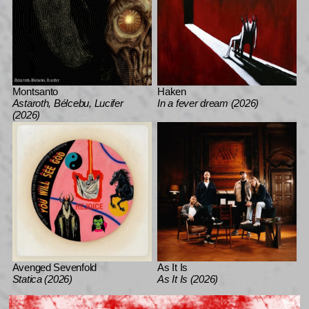
Montsanto
Haken
Astaroth, Bélcebu, Lucifer
In a fever dream (2026)
(2026)
Avenged Sevenfold
As It Is
Statica (2026)
As It Is (2026)