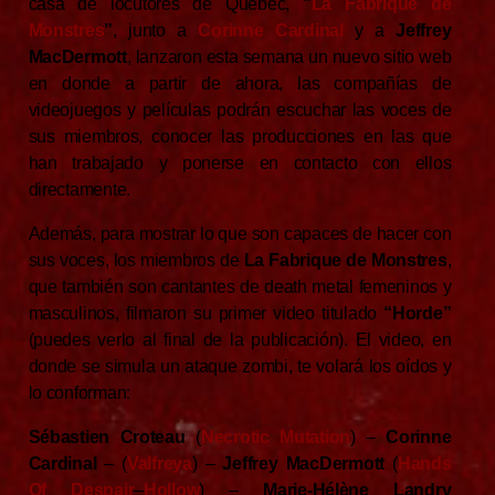
casa de locutores de Quebec,
”
La Fabrique de
Monstres
”
, junto a
Corinne Cardinal
y a
Jeffrey
MacDermott
, lanzaron esta semana un nuevo sitio web
en donde a partir de ahora, las compañías de
videojuegos y películas podrán escuchar las voces de
sus miembros, conocer las producciones en las que
han trabajado y ponerse en contacto con ellos
directamente.
Además, para mostrar lo que son capaces de hacer con
sus voces, los miembros de
La Fabrique de Monstres
,
que también son cantantes de death metal femeninos y
masculinos, filmaron su primer video titulado
“Horde”
(puedes verlo al final de la publicación). El video, en
donde se simula un ataque zombi, te volará los oídos y
lo conforman:
Sébastien Croteau
(
Necrotic Mutation
) –
Corinne
Cardinal
– (
Valfreya
) –
Jeffrey MacDermott
(
Hands
Of Despair
–
Hollow
) –
Marie-Hélène Landry