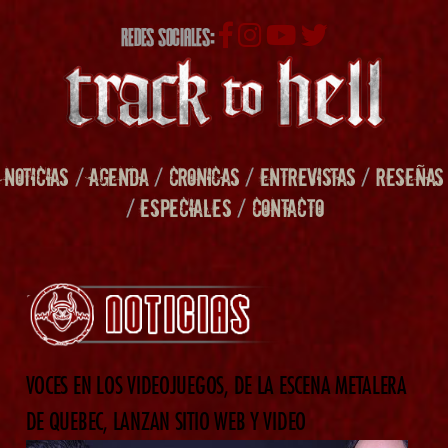
REDES SOCIALES:
NOTICIAS
/
AGENDA
/
CRONICAS
/
ENTREVISTAS
/
RESEÑAS
/
ESPECIALES
/
CONTACTO
VOCES EN LOS VIDEOJUEGOS, DE LA ESCENA METALERA
DE QUEBEC, LANZAN SITIO WEB Y VIDEO