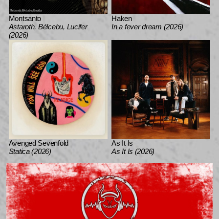
Montsanto
Haken
Astaroth, Bélcebu, Lucifer
In a fever dream (2026)
(2026)
Avenged Sevenfold
As It Is
Statica (2026)
As It Is (2026)