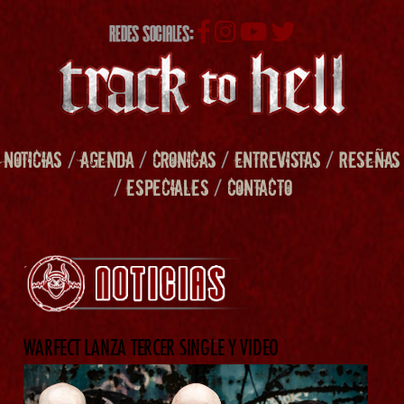
REDES SOCIALES:
NOTICIAS
/
AGENDA
/
CRONICAS
/
ENTREVISTAS
/
RESEÑAS
/
ESPECIALES
/
CONTACTO
WARFECT LANZA TERCER SINGLE Y VIDEO