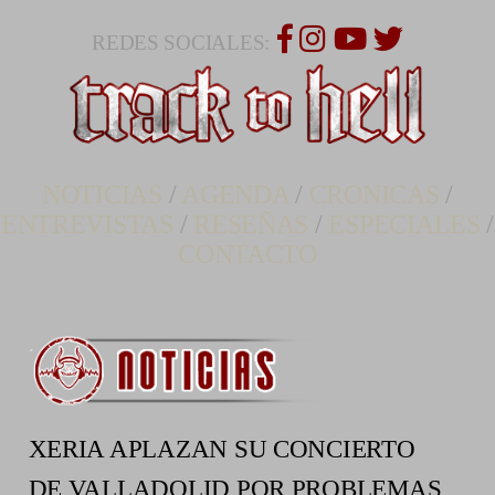
REDES SOCIALES:
NOTICIAS
/
AGENDA
/
CRONICAS
/
ENTREVISTAS
/
RESEÑAS
/
ESPECIALES
/
CONTACTO
XERIA APLAZAN SU CONCIERTO
DE VALLADOLID POR PROBLEMAS