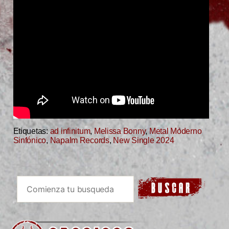
Etiquetas:
ad infinitum
,
Melissa Bonny
,
Metal Moderno
Sinfónico
,
Napalm Records
,
New Single 2024