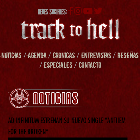
REDES SOCIALES:
NOTICIAS
/
AGENDA
/
CRONICAS
/
ENTREVISTAS
/
RESEÑAS
/
ESPECIALES
/
CONTACTO
AD INFINITUM ESTRENAN SU NUEVO SINGLE “ANTHEM
FOR THE BROKEN”