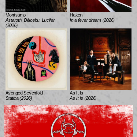
Montsanto
Haken
Astaroth, Bélcebu, Lucifer
In a fever dream (2026)
(2026)
Avenged Sevenfold
As It Is
Statica (2026)
As It Is (2026)