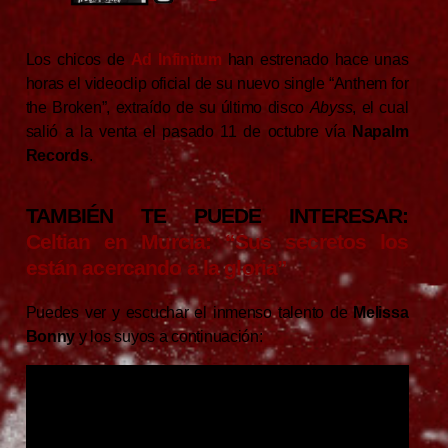
Los chicos de
Ad Infinitum
han estrenado hace unas
horas el videoclip oficial de su nuevo single “Anthem for
the Broken”, extraído de su último disco
Abyss
, el cual
salió a la venta el pasado 11 de octubre vía
Napalm
Records
.
TAMBIÉN TE PUEDE INTERESAR:
Celtian en Murcia: “Sus secretos los
están acercando a la gloria”
Puedes ver y escuchar el inmenso talento de
Melissa
Bonny
y los suyos a continuación: